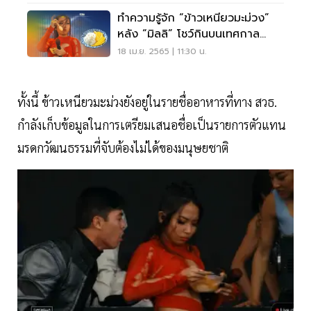
ทำความรู้จัก “ข้าวเหนียวมะม่วง”
หลัง “มิลลิ” โชว์กินบนเทศกาล
Coachella 2022
18 เม.ย. 2565 | 11:30 น.
ทั้งนี้ ข้าวเหนียวมะม่วงยังอยู่ในรายชื่ออาหารที่ทาง สวธ.
กำลังเก็บข้อมูลในการเตรียมเสนอชื่อเป็นรายการตัวแทน
มรดกวัฒนธรรมที่จับต้องไม่ได้ของมนุษยชาติ