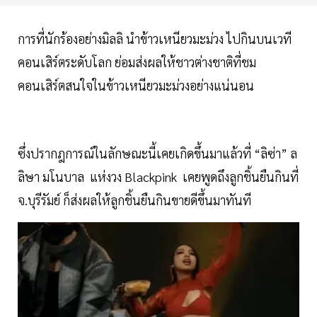
การที่นักร้องอย่างมิลลิ นำข้าวเหนียวมะม่วง ไปกินบนเวที
คอนเสิร์ตระดับโลก ย่อมส่งผลให้ชาวต่างชาติที่ชม
คอนเสิร์ตสนใจในข้าวเหนียวมะม่วงอย่างแน่นอน
ซึ่งปรากฎการณ์ในลักษณะนี้เคยเกิดขึ้นมาแล้วที่ “ลิซ่า” ล
ลิษา มโนบาล แห่งวง Blackpink เคยพูดถึงลูกชิ้นยืนกินที่
จ.บุรีรัมย์ ก็ส่งผลให้ลูกชิ้นยืนกินขายดีขึ้นมาทันที