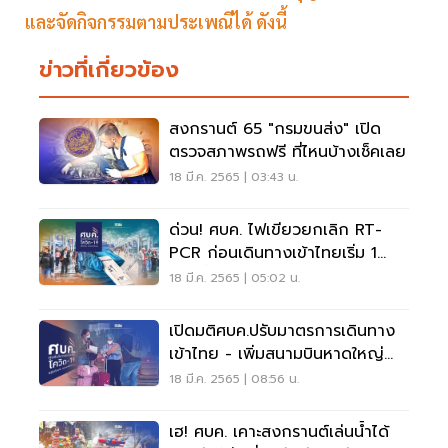
และจัดกิจกรรมตามประเพณีได้ ดังนี้
ข่าวที่เกี่ยวข้อง
สงกรานต์ 65 "กรมขนส่ง" เปิด
ตรวจสภาพรถฟรี ที่ไหนบ้างเช็คเลย
18 มี.ค. 2565 | 03:43 น.
ด่วน! ศบค. ไฟเขียวยกเลิก RT-
PCR ก่อนเดินทางเข้าไทยเริ่ม 1
เม.ย.นี้
18 มี.ค. 2565 | 05:02 น.
เปิดมติศบค.ปรับมาตรการเดินทาง
เข้าไทย - เพิ่มสนามบินหาดใหญ่
รับTest&Go
18 มี.ค. 2565 | 08:56 น.
เฮ! ศบค. เคาะสงกรานต์เล่นน้ำได้