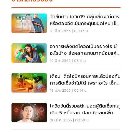
วัคซีนต้านโควิด19 กลุ่มเสี่ยงไม่ควร
หรือต้องฉีดเข็มกระตุ้นชนิดไหน เช็ก
เลย
18 มี.ค. 2565 | 03:07 น.
อาการหลังติดโควิดเป็นอย่างไร มี
อะไรบ้าง ส่งผลกระทบมากน้อยแค่
ไหน เช็กเลย
19 มี.ค. 2565 | 03:11 น.
เตือน! ติดโอมิครอนหายแล้วป้องกัน
การติดเชื้อซ้ำไม่ได้ เพราะอะไร เช็ก
เลย
19 มี.ค. 2565 | 05:14 น.
โควิดวันนี้รวมatk ยอดผู้ติดเชื้อทะลุ
เกิน 5 หมื่นราย ปอดอักเสบเพิ่ม
8.56%
20 มี.ค. 2565 | 02:59 น.