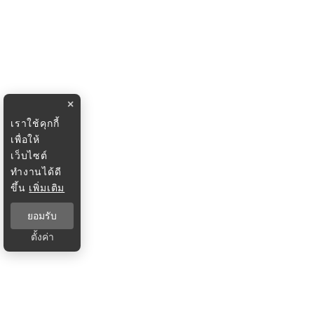
×
เราใช้คุกกี้
เพื่อให้
เว็บไซต์
ทำงานได้ดี
ขึ้น
เพิ่มเติม
ยอมรับ
ตั้งค่า