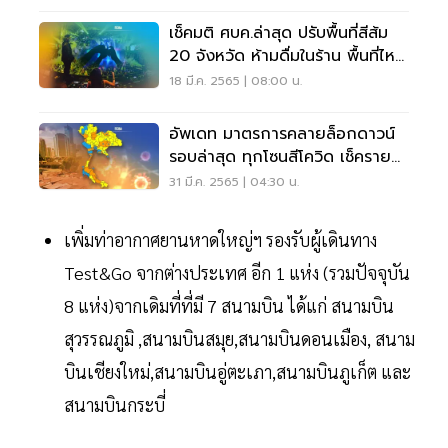
เช็คมติ ศบค.ล่าสุด ปรับพื้นที่สีส้ม
20 จังหวัด ห้ามดื่มในร้าน พื้นที่ไหน
บ้าง
18 มี.ค. 2565 | 08:00 น.
อัพเดท มาตรการคลายล็อกดาวน์
รอบล่าสุด ทุกโซนสีโควิด เช็คราย
ละเอียดที่นี่
31 มี.ค. 2565 | 04:30 น.
เพิ่มท่าอากาศยานหาดใหญ่ฯ รองรับผู้เดินทาง
Test&Go จากต่างประเทศ อีก 1 แห่ง (รวมปัจจุบัน
8 แห่ง)จากเดิมที่ที่มี 7 สนามบิน ได้แก่ สนามบิน
สุวรรณภูมิ ,สนามบินสมุย,สนามบินดอนเมือง, สนาม
บินเชียงใหม่,สนามบินอู่ตะเภา,สนามบินภูเก็ต และ
สนามบินกระบี่