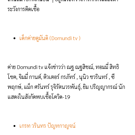
ระวังการติดเชื้อ
เด็กค่ายดูมันดิ (Domundi tv )
ค่าย Domundi tv แจ้งข่าวว่า ณฐ ณฐสิชณ์, ทอมมี่ สิทธิ
โชค, จิมมี่ กานต์, ติวเตอร์ กรภัทร์ , นุนิว ชวรินทร์ , ซี
พฤกษ์, แม็ก ศรันทร์ รุจิรัตนวรพันธุ์, ยิม ปริญญากรณ์ นัก
แสดงในสังกัดพบเชื้อโควิด-19
เกรท วรินทร ปัญหกาญจน์