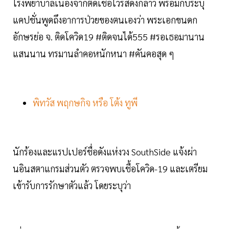
โรงพยาบาลเนื่องจากติดเชื้อไวรัสดังกล่าว พร้อมกับระบุ
แคปชั่นพูดถึงอาการป่วยของตนเองว่า พระเอกขนดก
อักษรย่อ จ. ติดโควิด19 #ติดจนได้555 #รอเธอมานาน
แสนนาน ทรมานลำคอหนักหนา #คันคอสุด ๆ
พิทวัส พฤกษกิจ หรือ โต้ง ทูพี
นักร้องและแรปเปอร์ชื่อดังแห่งวง SouthSide แจ้งผ่า
นอินสตาแกรมส่วนตัว ตรวจพบเชื้อโควิด-19 และเตรียม
เข้ารับการรักษาตัวแล้ว โดยระบุว่า