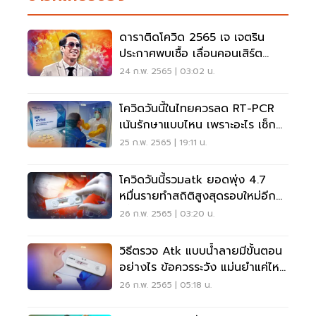
ดาราติดโควิด 2565 เจ เจตริน
ประกาศพบเชื้อ เลื่อนคอนเสิร์ต
จนกว่าจะหาย
24 ก.พ. 2565 | 03:02 น.
โควิดวันนี้ในไทยควรลด RT-PCR
เน้นรักษาแบบไหน เพราะอะไร เช็ก
เลย
25 ก.พ. 2565 | 19:11 น.
โควิดวันนี้รวมatk ยอดพุ่ง 4.7
หมื่นรายทำสถิติสูงสุดรอบใหม่อีก
ครั้ง
26 ก.พ. 2565 | 03:20 น.
วิธีตรวจ Atk แบบน้ำลายมีขั้นตอน
อย่างไร ข้อควรระวัง แม่นยำแค่ไหน
เช็กเลย
26 ก.พ. 2565 | 05:18 น.