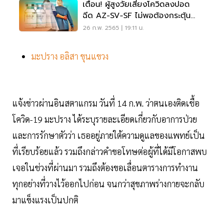
เตือน! ผู้สูงวัยเสี่ยงโควิดลงปอด
ฉีด AZ-SV-SF ไม่พอต้องกระตุ้น
ด้วย MRNA
26 ก.พ. 2565 | 19:11 น.
มะปราง อลิสา ขุนแขวง
แจ้งข่าวผ่านอินสตาแกรม วันที่ 14 ก.พ. ว่าตนเองติดเชื้อ
โควิด-19 มะปราง ได้ระบุรายละเอียดเกี่ยวกับอาการป่วย
และการรักษาตัวว่า เธออยู่ภายใต้ความดูแลของแพทย์เป็น
ที่เรียบร้อยแล้ว รวมถึงกล่าวคำขอโทษต่อผู้ที่ได้มีโอกาสพบ
เจอในช่วงที่ผ่านมา รวมถึงต้องขอเลื่อนตารางการทำงาน
ทุกอย่างที่วางไว้ออกไปก่อน จนกว่าสุขภาพร่างกายจะกลับ
มาแข็งแรงเป็นปกติ