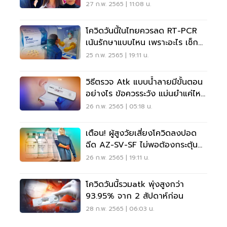
27 ก.พ. 2565 | 11:08 น.
โควิดวันนี้ในไทยควรลด RT-PCR
เน้นรักษาแบบไหน เพราะอะไร เช็ก
เลย
25 ก.พ. 2565 | 19:11 น.
วิธีตรวจ Atk แบบน้ำลายมีขั้นตอน
อย่างไร ข้อควรระวัง แม่นยำแค่ไหน
เช็กเลย
26 ก.พ. 2565 | 05:18 น.
เตือน! ผู้สูงวัยเสี่ยงโควิดลงปอด
ฉีด AZ-SV-SF ไม่พอต้องกระตุ้น
ด้วย MRNA
26 ก.พ. 2565 | 19:11 น.
โควิดวันนี้รวมatk พุ่งสูงกว่า
93.95% จาก 2 สัปดาห์ก่อน
28 ก.พ. 2565 | 06:03 น.