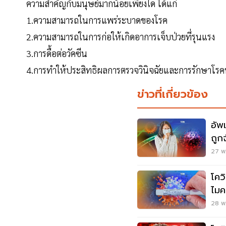
ความสำคัญกับมนุษย์มากน้อยเพียงใด ได้แก่
1.ความสามารถในการแพร่ระบาดของโรค
2.ความสามารถในการก่อให้เกิดอาการเจ็บป่วยที่รุนแรง
3.การดื้อต่อวัคซีน
4.การทำให้ประสิทธิผลการตรวจวินิจฉัยและการรักษาโรคท
ข่าวที่เกี่ยวข้อง
อัพ
ถูก
เลย
27 พ.
โคว
ไมค
บ้า
28 พ.