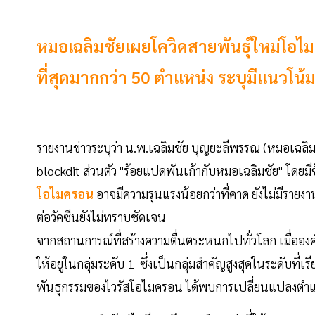
หมอเฉลิมชัยเผยโควิดสายพันธุ์ใหม่โอ
ที่สุดมากกว่า 50 ตำแหน่ง ระบุมีแนวโน้
รายงานข่าวระบุว่า น.พ.เฉลิมชัย บุญยะลีพรรณ (หมอเฉล
blockdit ส่วนตัว "ร้อยแปดพันเก้ากับหมอเฉลิมชัย" โดยมี
โอไมครอน
อาจมีความรุนแรงน้อยกว่าที่คาด ยังไม่มีรายง
ต่อวัคซีนยังไม่ทราบชัดเจน
จากสถานการณ์ที่สร้างความตื่นตระหนกไปทั่วโลก เมื่ออ
ให้อยู่ในกลุ่มระดับ 1 ซึ่งเป็นกลุ่มสำคัญสูงสุดในระดับที่เ
พันธุกรรมของไวรัสโอไมครอน ได้พบการเปลี่ยนแปลงตำแหน่