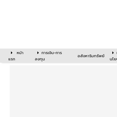
หน้า
การเงิน-การ
อสังหาริมทรัพย์
แรก
ลงทุน
นโย