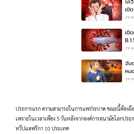
โคว
เปิ
29 พ.
เปิด
B.1
29 พ.
จับ
หมอ
ระล
29 พ.
ประการแรก ความสามารถในการแพร่ระบาด ขณะนี้ต้องถือว
เพราะในเวลาเพียง 5 วันหลังจากองค์การอนามัยโลกประกา
ทวีปแอฟริกา 10 ประเทศ