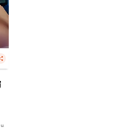
่
 น.