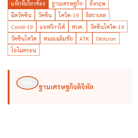
แท็กที่เกี่ยวข้อง
ฐานเศรษฐกิจ
อังกฤษ
ฉีดวัคซีน
วัคซีน
โควิด-19
อิสราเอล
Covid-19
แอฟริกาใต้
ศบค.
วัคซีนโควิด-19
วัคซีนโควิด
หมอเฉลิมชัย
ATK
Omicron
โอไมครอน
ฐานเศรษฐกิจดิจิทัล