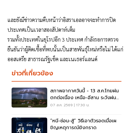
และยังมีข่าวความคืบหน้าว่าอิสราเอลอาจจะทำการปิด
ประเทศเป็นเวลาสองสัปดาห์เต็ม
รวมทั้งประเทศในยุโรปอีก 3 ประเทศ กำลังรอการตรวจ
ยืนยันว่าผู้ติดเชื้อที่พบนั้นเป็นสายพันธุ์ใหม่หรือไม่ ได้แก่
ออสเตรีย สาธารณรัฐเช็ค และเนเธอร์แลนด์
ข่าวที่เกี่ยวข้อง
สภาพอากาศวันนี้ - 13 ส.ค.ไทยฝน
ตกต่อเนื่อง เหนือ-อีสาน ระวังฝน
ตกหนักมากบางแห่ง
07 ส.ค. 2569 | 17:30 น.
“หนี-ซ่อน-สู้” วิธีเอาตัวรอดเมื่อเผ
ขิญเหตุการณ์ยิงกราด