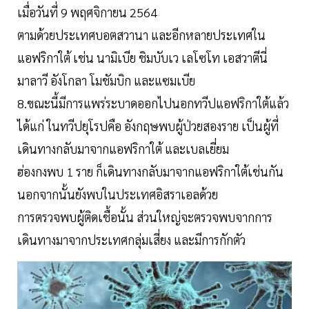
เมื่อวันที่ 9 พฤศจิกายน 2564
ตามด้วยประเทศบอตสวานา และอีกหลายประเทศใน
แอฟริกาใต้ เช่น นามิเบีย ชิมบับเว เลโซโท เอสวาตีนี่
มาลาวี อังโกลา โมชัมบิก และแซมเบีย
8.ขณะนี้มีการแพร่ระบาดออกไปนอกทวีปแอฟริกาใต้แล้ว
ได้แก่ ในทวีปยุโรปคือ อังกฤษพบผู้ป่วยสองราย เป็นผู้ที่
เดินทางกลับมาจากแอฟริกาใต้ และเบลเยี่ยม
ฮ่องกงพบ 1 ราย ก็เดินทางกลับมาจากแอฟริกาใต้เช่นกัน
นอกจากนั้นยังพบในประเทศอิสราเอลด้วย
การตรวจพบผู้ติดเชื้อนั้น ส่วนใหญ่จะตรวจพบจากการ
เดินทางมาจากประเทศกลุ่มเสี่ยง และมีการกักตัว