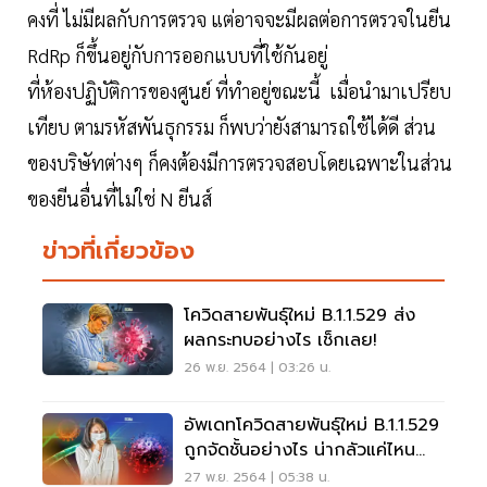
คงที่ ไม่มีผลกับการตรวจ แต่อาจจะมีผลต่อการตรวจในยีน
RdRp ก็ขึ้นอยู่กับการออกแบบที่ใช้กันอยู่
ที่ห้องปฏิบัติการของศูนย์ ที่ทำอยู่ขณะนี้ เมื่อนำมาเปรียบ
เทียบ ตามรหัสพันธุกรรม ก็พบว่ายังสามารถใช้ได้ดี ส่วน
ของบริษัทต่างๆ ก็คงต้องมีการตรวจสอบโดยเฉพาะในส่วน
ของยีนอื่นที่ไม่ใช่ N ยีนส์
ข่าวที่เกี่ยวข้อง
โควิดสายพันธุ์ใหม่ B.1.1.529 ส่ง
ผลกระทบอย่างไร เช็กเลย!
26 พ.ย. 2564 | 03:26 น.
อัพเดทโควิดสายพันธุ์ใหม่ B.1.1.529
ถูกจัดชั้นอย่างไร น่ากลัวแค่ไหน
เช็กเลย
27 พ.ย. 2564 | 05:38 น.