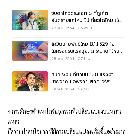
จับตาโควิดระลอก 5 ที่ภูเก็ต
อันตรายแค่ไหน ไปเที่ยวได้ไหม เช็ก
เลย
28 พ.ย. 2564 | 06:29 น.
โควิดสายพันธุ์ใหม่ B.1.1.529 โอ
ไมครอนรุนแรงสูงสุด ระบาดที่ไหน
บ้าง เช็กเลย
28 พ.ย. 2564 | 07:11 น.
ศบค.ระงับเที่ยวบิน 120 แรงงาน
ไทยจาก“แอฟริกา”สกัดไวรัส
ร้าย“โอไมครอน”
29 พ.ย. 2564 | 10:23 น.
4 การศึกษาตำแหน่งพันธุกรรมที่เปลี่ยนแปลงบนหนาม
แหลม
มีความน่าสนใจมาก ที่มีการเปลี่ยนแปลงเพิ่มขึ้นอย่างมาก