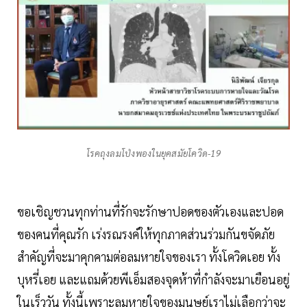
โรคถุงลมโป่งพองในยุคสมัยโควิด-19
ขอเชิญชวนทุกท่านที่รักจะรักษาปอดของตัวเองและปอด
ของคนที่คุณรัก เร่งรณรงค์ให้ทุกภาคส่วนร่วมกันขจัดภัย
สำคัญที่จะมาคุกคามต่อลมหายใจของเรา ทั้งโควิดเอย ทั้ง
บุหรี่เอย และแถมด้วยพีเอ็มสองจุดห้าที่กำลังจะมาเยือนอยู่
ในเร็ววัน ทั้งนี้เพราะลมหายใจของมนุษย์เราไม่เลือกว่าจะ