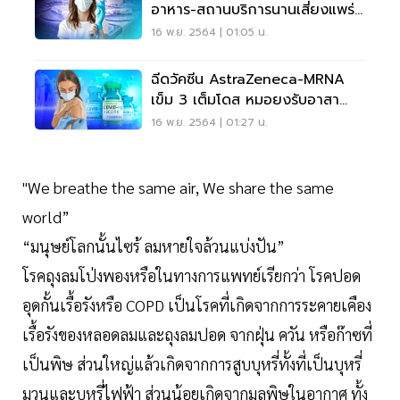
อาหาร-สถานบริการนานเสี่ยงแพร่
เชื้อโควิด
16 พ.ย. 2564 | 01:05 น.
ฉีดวัคซีน AstraZeneca-MRNA
เข็ม 3 เต็มโดส หมอยงรับอาสา
สมัครที่ฉีดแบบไขว้
16 พ.ย. 2564 | 01:27 น.
"We breathe the same air, We share the same
world”
“มนุษย์โลกนั้นไซร้ ลมหายใจล้วนแบ่งปัน”
โรคถุงลมโป่งพองหรือในทางการแพทย์เรียกว่า โรคปอด
อุดกั้นเรื้อรังหรือ COPD เป็นโรคที่เกิดจากการระคายเคือง
เรื้อรังของหลอดลมและถุงลมปอด จากฝุ่น ควัน หรือก๊าซที่
เป็นพิษ ส่วนใหญ่แล้วเกิดจากการสูบบุหรี่ทั้งที่เป็นบุหรี่
มวนและบุหรี่ไฟฟ้า ส่วนน้อยเกิดจากมลพิษในอากาศ ทั้ง