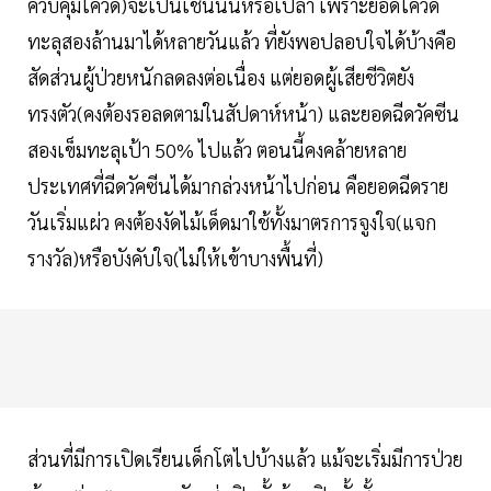
ควบคุมโควิด)จะเป็นเช่นนั้นหรือเปล่า เพราะยอดโควิด
ทะลุสองล้านมาได้หลายวันแล้ว ที่ยังพอปลอบใจได้บ้างคือ
สัดส่วนผู้ป่วยหนักลดลงต่อเนื่อง แต่ยอดผู้เสียชีวิตยัง
ทรงตัว(คงต้องรอลดตามในสัปดาห์หน้า) และยอดฉีดวัคซีน
สองเข็มทะลุเป้า 50% ไปแล้ว ตอนนี้คงคล้ายหลาย
ประเทศที่ฉีดวัคซีนได้มากล่วงหน้าไปก่อน คือยอดฉีดราย
วันเริ่มแผ่ว คงต้องงัดไม้เด็ดมาใช้ทั้งมาตรการจูงใจ(แจก
รางวัล)หรือบังคับใจ(ไม่ให้เข้าบางพื้นที่)
ส่วนที่มีการเปิดเรียนเด็กโตไปบ้างแล้ว แม้จะเริ่มมีการป่วย