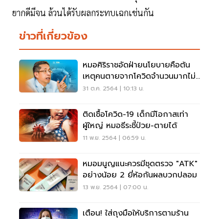
ยากดีมีจน ล้วนได้รับผลกระทบเฉกเช่นกัน
ข่าวที่เกี่ยวข้อง
หมอศิริราชอัดฝ่ายนโยบายคือต้น
เหตุคนตายจากโควิดจำนวนมากไม่
ใช่เดลตา
31 ต.ค. 2564 | 10:13 น.
ติดเชื้อโควิด-19 เด็กมีโอกาสเท่า
ผู้ใหญ่ หมอธีระชี้ป่วย-ตายได้
11 พ.ย. 2564 | 06:59 น.
หมอมนูญแนะควรมีชุดตรวจ "ATK"
อย่างน้อย 2 ยี่ห้อกันผลบวกปลอม
13 พ.ย. 2564 | 07:00 น.
เตือน! ใส่ถุงมือให้บริการตามร้าน