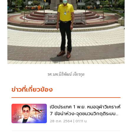
รศ.นพ.นิธิพัฒน์ เจียรกุล
ข่าวที่เกี่ยวข้อง
เปิดประเทศ 1 พ.ย. หมอจุฬาวิเคราะห์
7 ข้อน่าห่วง-จุดชนวนวิกฤติระบบ
สาธารณสุข
28 ต.ค. 2564 | 01:11 น.