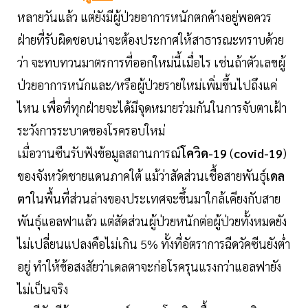
หลายวันแล้ว แต่ยังมีผู้ป่วยอาการหนักตกค้างอยู่พอควร
ฝ่ายที่รับผิดชอบน่าจะต้องประกาศให้สาธารณะทราบด้วย
ว่า จะทบทวนมาตรการที่ออกใหม่นี้เมื่อไร เช่นถ้าตัวเลขผู้
ป่วยอาการหนักและ/หรือผู้ป่วยรายใหม่เพิ่มขึ้นไปถึงแค่
ไหน เพื่อที่ทุกฝ่ายจะได้มีจุดหมายร่วมกันในการจับตาเฝ้า
ระวังการระบาดของโรครอบใหม่
เมื่อวานซืนรับฟังข้อมูลสถานการณ์
โควิด-19
(
covid-19
)
ของจังหวัดชายแดนภาคใต้ แม้ว่าสัดส่วนเชื้อสายพันธุ์
เดล
ตา
ในพื้นที่ส่วนล่างของประเทศจะขึ้นมาใกล้เคียงกับสาย
พันธุ์แอลฟาแล้ว แต่สัดส่วนผู้ป่วยหนักต่อผู้ป่วยทั้งหมดยัง
ไม่เปลี่ยนแปลงคือไม่เกิน 5% ทั้งที่อัตราการฉีดวัคซีนยังต่ำ
อยู่ ทำให้ข้อสงสัยว่าเดลตาจะก่อโรครุนแรงกว่าแอลฟายัง
ไม่เป็นจริง