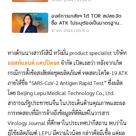
14 ส.ค. 2564 | 05:08 น.
องค์การเภสัชฯ โต้ TOR สปสช.จัด
ซื้อ ATK ไม่ระบุต้องเป็นมาตรฐาน
WHO
15 ส.ค. 2564 | 05:15 น.
ทางด้านนางสาวรังสินี หวังมั่น product specialist บริษัท
ออสท์แลนด์ แคปปิตอล
จำกัด เปิดเผยว่า หลังจากเกิด
กรณีการตั้งข้อสงสัยต่อชุดผลิตภัณฑ์ ทดสอบโควิด-19 ATK
ภายใต้ชื่อ “SARS-CoV-2 Antigen Rapid Test” ซึ่งผลิต
โดย Beijing Lepu Medical Technology Co., Ltd.
สาธารณรัฐประชาชนจีน ในประเด็นด้านคุณภาพและผล
การทดสอบที่มีการอ้างถึงข้อมูลที่ตีพิมพ์ในวารสาร
Virology Journal ที่ศึกษาในประเทศปากีสถาน พบว่าใน
ผู้ใช้ผลิตภัณฑ์ LEPU มีความไวน้อย กล่าวคือมีเชื้อ แต่ผล