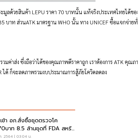
ะมูลด้วยสินค้า LEPU ราคา 70 บาทนั้น แท้จริงประเทศไทยได้ขอ
ิน 35 บาท ส่วนATK มาตรฐาน WHO นั้น ทาง UNICEF ซื้อแจกจ่ายทั่
มค่าส่ง ซึ่งถือว่าได้ของคุณภาพดีราคาถูก เราต้องการ ATK คุณภ
 ได้ ก็จะลดภาพรวมงบประมาณการสู้ภัยโควิดลดลง
เข้า อภ.สั่งซื้อชุดตรวจโค
70บาท 8.5 ล้านชุดที่ FDA สหรัฐ
ระงับใช้
ค. 2564 | 03:04 น.