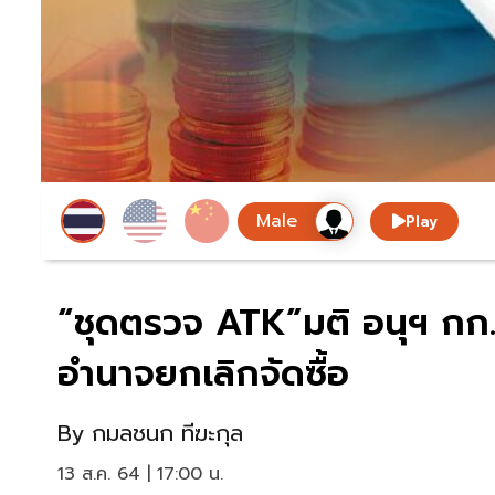
Play
“ชุดตรวจ ATK”มติ อนุฯ กก.จ
อำนาจยกเลิกจัดซื้อ
By
กมลชนก ทีฆะกุล
13 ส.ค. 64 | 17:00 น.