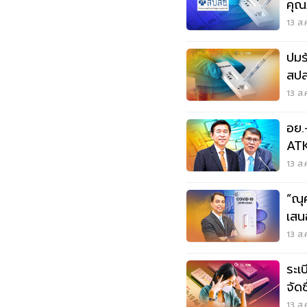
คุณ
13 ส.
ปมร
สปส
13 ส.
อย.
ATK
13 ส.
“ณุ
เสน
13 ส.
ระเ
จัด
13 ส.