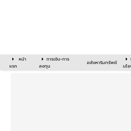
หน้า
การเงิน-การ
อสังหาริมทรัพย์
แรก
ลงทุน
นโย