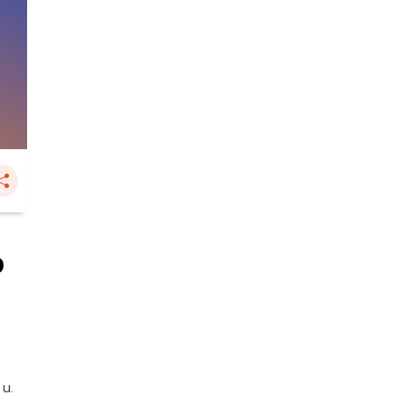
ง
 น.