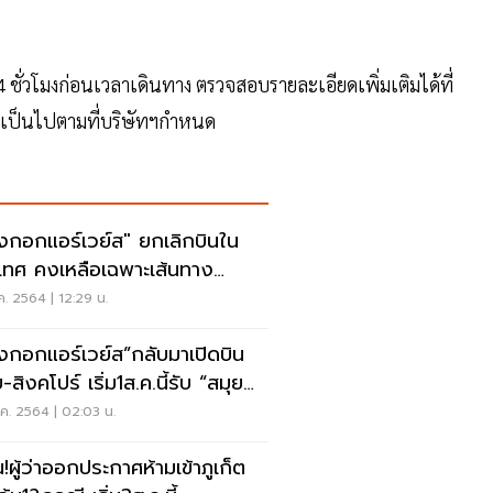
4 ชั่วโมงก่อนเวลาเดินทาง ตรวจสอบรายละเอียดเพิ่มเติมได้ที่
ไขเป็นไปตามที่บริษัทฯกำหนด
งกอกแอร์เวย์ส" ยกเลิกบินใน
เทศ คงเหลือเฉพาะเส้นทาง
นSandbox
ค. 2564 | 12:29 น.
งกอกแอร์เวย์ส”กลับมาเปิดบิน
-สิงคโปร์ เริ่ม1ส.ค.นี้รับ “สมุย
ส”
ค. 2564 | 02:03 น.
!ผู้ว่าออกประกาศห้ามเข้าภูเก็ต