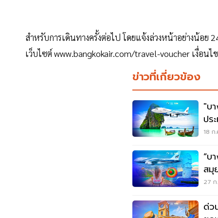
สำหรับการเดินทางครั้งต่อไป โดยแจ้งล่วงหน้าอย่างน้อย 2
เว็บไซต์ www.bangkokair.com/travel-voucher เงื่อน
ข่าวที่เกี่ยวข้อง
"บา
ประ
บิ
18 ก.
“บา
สมุย
พลั
27 ก.
ด่วน