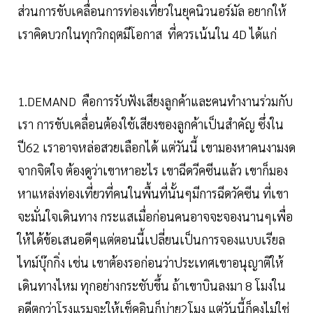
ส่วนการขับเคลื่อนการท่องเที่ยวในยุคนิวนอร์มัล อยากให้
เราคิดบวกในทุกวิกฤตมีโอกาส ที่ควรเน้นใน 4D ได้แก่
1.DEMAND คือการรับฟังเสียงลูกค้าและคนทำงานร่วมกับ
เรา การขับเคลื่อนต้องใช้เสียงของลูกค้าเป็นสำคัญ ซึ่งใน
ปี62 เราอาจหล่อสวยเลือกได้ แต่วันนี้ เขามองหาคนงามงด
จากจิตใจ ต้องดูว่าเขาหาอะไร เขาฉีดวีคซีนแล้ว เขาก็มอง
หาแหล่งท่องเที่ยวที่คนในพื้นที่นั้นๆมีการฉีดวัคซีน ที่เขา
จะมั่นใจเดินทาง กระแสเมื่อก่อนคนอาจจะจองนานๆเพื่อ
ให้ได้ข้อเสนอดีๆแต่ตอนนี้เปลี่ยนเป็นการจองแบบเรียล
ไทม์บุ๊กกิ่ง เช่น เขาต้องรอก่อนว่าประเทศเขาอนุญาติให้
เดินทางไหม ทุกอย่างกระชับขึ้น ถ้าเขาบินลงมา 8 โมงใน
อดีตกว่าโรงแรมจะให้เช็คอินก็บ่าย2โมง แต่วันนี้ก็คงไม่ใช่