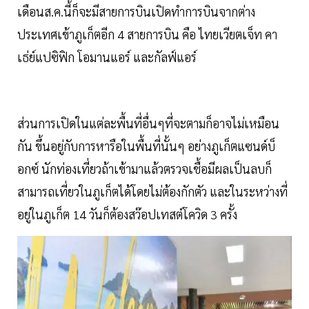
เดือนส.ค.นี้ก็จะมีสายการบินเปิดทำการบินจากต่าง
ประเทศเข้าภูเก็ตอีก 4 สายการบิน คือ ไทยเวียตเจ็ท คา
เธ่ย์แปซิฟิก โอมานแอร์ และกัลฟ์แอร์
ส่วนการเปิดในแต่ละพื้นที่อื่นๆที่จะตามก็อาจไม่เหมือน
กัน ขึ้นอยู่กับการหารือในพื้นที่นั้นๆ อย่างภูเก็ตแซนด์บ็
อกซ์ นักท่องเที่ยวถ้าเข้ามาแล้วตรวจเชื้อมีผลเป็นลบก็
สามารถเที่ยวในภูเก็ตได้โดยไม่ต้องกักตัว และในระหว่างที่
อยู่ในภูเก็ต 14 วันก็ต้องสว๊อปเทสต์โควิด 3 ครั้ง