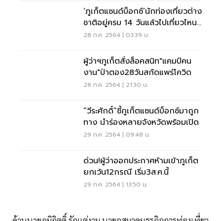
‘ภูเก็ตแซนด์บ็อกซ์’นักท่องเที่ยวต่าง
ชาติอยู่ครบ 14 วันแล้วไปเที่ยวไหน
ต่อ
28 ก.ค. 2564 | 03:39 น.
ผู้ว่าฯภูเก็ตสั่งล็อคสนิท"แคมป์คน
งาน"ป่าตอง28วันสกัดแพร่โควิด
28 ก.ค. 2564 | 21:30 น.
“วีระศักดิ์”ชี้ภูเก็ตแซนด์บ็อกซ์มาถูก
ทาง นำร่องหลายจังหวัดพร้อมเปิด
29 ก.ค. 2564 | 09:48 น.
ด่วน!ผู้ว่าออกประกาศห้ามเข้าภูเก็ต
ยกเว้น12กรณี เริ่ม3ส.ค.นี้
29 ก.ค. 2564 | 13:50 น.
ด้านนายภูมิกิตติ์ รักแต่งาม นายกสมาคมธุรกิจการท่องเที่ยว