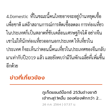
4.Domestic ที่ในขณะนี้คนไทยอาจจะอยู่บ้านหยุดเชื้อ
เพื่อชาติ แต่ถ้าสถานการณ์การติดเชื้อลดลง การท่องเที่ยว
ในประเทศก็เป็นตลาดที่ขับเคลื่อนเศรษฐกิจได้ อย่างจีน
เขาไม่ให้นักท่องเที่ยวออกนอกประเทศ ให้เที่ยวใน
ประเทศ ก็จะเห็นว่าตอนนี้คนเที่ยวในประเทศของจีนกลับ
มาเท่ากับปี2019 แล้ว และยังพบว่ามีวันพักเฉลี่ยที่เพิ่มขึ้น
อีกด้วย
ข่าวที่เกี่ยวข้อง
ภูเก็ตแซนด์บ็อกซ์ 25วันต่างชาติ
เข้าทะลุ1.1หมื่น จองห้องพักกว่า 2.7
แสนคืน
26 ก.ค. 2564 | 07:37 น.