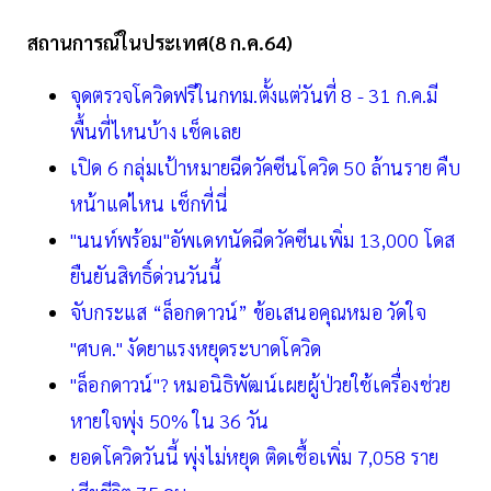
สถานการณ์ในประเทศ(8 ก.ค.64)
จุดตรวจโควิดฟรีในกทม.ตั้งแต่วันที่ 8 - 31 ก.ค.มี
พื้นที่ไหนบ้าง เช็คเลย
เปิด 6 กลุ่มเป้าหมายฉีดวัคซีนโควิด 50 ล้านราย คืบ
หน้าแค่ไหน เช็กที่นี่
"นนท์พร้อม"อัพเดทนัดฉีดวัคซีนเพิ่ม 13,000 โดส
ยืนยันสิทธิ์ด่วนวันนี้
จับกระแส “ล็อกดาวน์” ข้อเสนอคุณหมอ วัดใจ
"ศบค." งัดยาแรงหยุดระบาดโควิด
"ล็อกดาวน์"? หมอนิธิพัฒน์เผยผู้ป่วยใช้เครื่องช่วย
หายใจพุ่ง 50% ใน 36 วัน
ยอดโควิดวันนี้ พุ่งไม่หยุด ติดเชื้อเพิ่ม 7,058 ราย