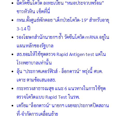
ฉีดวัคซีนโควิด ลงทะเบียน “หมอประจวบพร้อม”
ชาวหัวหิน เช็คที่นี่
กทม.ตั้งศูนย์พักคอย "เด็กป่วยโควิด-19" สำหรับอายุ
3-14 ปี
รองโฆษกสำนักนายกฯ ย้ำ วัคซีนโควิด mRNA อยู่ใน
แผนหลักของรัฐบาล
สธ.ยอมให้ใช้ชุดตรวจ Rapid Antigen test แค่ใน
โรงพยาบาลเท่านั้น
ลุ้น "ประกาศเคอร์ฟิวส์ - ล็อกดาวน์" พรุ่งนี้ ศบค.
เคาะ ตามข้อเสนอสธ.
กระทรวงสาธารณสุข แนะ 6 แนวทางในการใช้ชุด
ตรวจโควิดแบบ Rapid Test ในรพ.
เตรียม "ล็อกดาวน์" นายกฯ เผยจะประกาศปิดสถาน
ที่-จำกัดการเคลื่อนย้าย