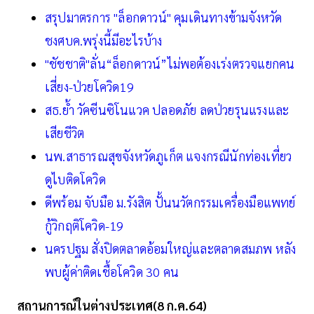
สรุปมาตรการ "ล็อกดาวน์" คุมเดินทางข้ามจังหวัด
ชงศบค.พรุ่งนี้มีอะไรบ้าง
"ชัชชาติ"ลั่น“ล็อกดาวน์”ไม่พอต้องเร่งตรวจแยกคน
เสี่ยง-ป่วยโควิด19
สธ.ย้ำ วัคซีนซิโนแวค ปลอดภัย ลดป่วยรุนแรงและ
เสียชีวิต
นพ.สาธารณสุขจังหวัดภูเก็ต แจงกรณีนักท่องเที่ยว
ดูไบติดโควิด
ดีพร้อม จับมือ ม.รังสิต ปั้นนวัตกรรมเครื่องมือแพทย์
กู้วิกฤติโควิด-19
นครปฐม สั่งปิดตลาดอ้อมใหญ่และตลาดสมภพ หลัง
พบผู้ค่าติดเชื้อโควิด 30 คน
สถานการณ์ในต่างประเทศ(8 ก.ค.64)