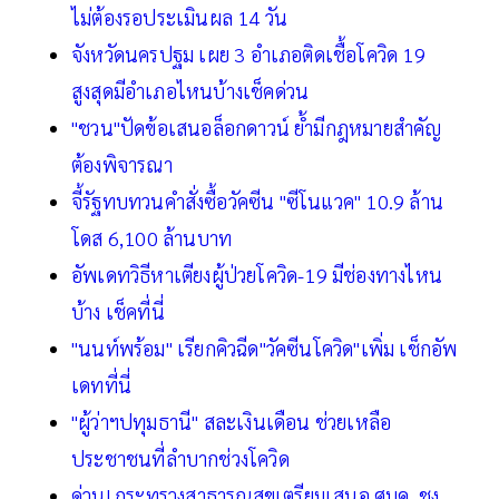
ไม่ต้องรอประเมินผล 14 วัน
จังหวัดนครปฐม เผย 3 อำเภอติดเชื้อโควิด 19
สูงสุดมีอำเภอไหนบ้างเช็คด่วน
"ชวน"ปัดข้อเสนอล็อกดาวน์ ย้ำมีกฎหมายสำคัญ
ต้องพิจารณา
จี้รัฐทบทวนคำสั่งซื้อวัคซีน "ซีโนแวค" 10.9 ล้าน
โดส 6,100 ล้านบาท
อัพเดทวิธีหาเตียงผู้ป่วยโควิด-19 มีช่องทางไหน
บ้าง เช็คที่นี่
"นนท์พร้อม" เรียกคิวฉีด"วัคซีนโควิด"เพิ่ม เช็กอัพ
เดทที่นี่
"ผู้ว่าฯปทุมธานี" สละเงินเดือน ช่วยเหลือ
ประชาชนที่ลำบากช่วงโควิด
ด่วน! กระทรวงสาธารณสุขเตรียมเสนอ ศบค. ชง