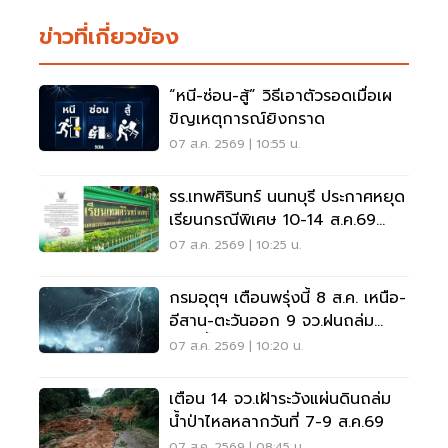
ข่าวที่เกี่ยวข้อง
“หนี-ซ่อน-สู้” วิธีเอาตัวรอดเมื่อเผ
ขิญเหตุการณ์ยิงกราด
07 ส.ค. 2569 | 10:55 น.
รร.เทพศิรินทร์ นนทบุรี ประกาศหยุด
เรียนกรณีพิเศษ 10-14 ส.ค.69
หลังเหตุกราดยิง
07 ส.ค. 2569 | 10:25 น.
กรมอุตุฯ เตือนพรุ่งนี้ 8 ส.ค. เหนือ-
อีสาน-ตะวันออก 9 จว.ฝนถล่ม
ระวังน้ำท่วมฉับพลัน
07 ส.ค. 2569 | 10:20 น.
เตือน 14 จว.เฝ้าระวังแผ่นดินถล่ม
น้ำป่าไหลหลากวันที่ 7-9 ส.ค.69
07 ส.ค. 2569 | 08:45 น.