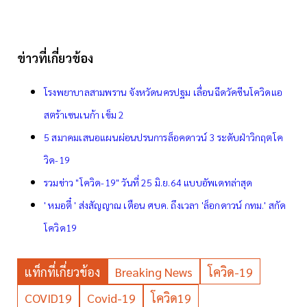
ข่าวที่เกี่ยวข้อง
โรงพยาบาลสามพราน จังหวัดนครปฐม เลื่อนฉีดวัคซีนโควิดแอ
สตร้าเซนเนก้า เข็ม 2
5 สมาคมเสนอแผนผ่อนปรนการล็อคดาวน์ 3 ระดับฝ่าวิกฤตโค
วิด-19
รวมข่าว "โควิด-19" วันที่ 25 มิ.ย.64 แบบอัพเดทล่าสุด
' หมอตี๋ ' ส่งสัญญาณ เตือน ศบค. ถึงเวลา 'ล็อกดาวน์ กทม.' สกัด
โควิด19
แท็กที่เกี่ยวข้อง
Breaking News
โควิด-19
COVID19
Covid-19
โควิด19