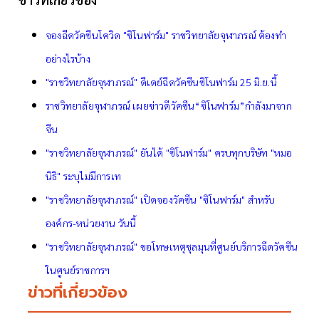
จองฉีดวัคซีนโควิด "ซิโนฟาร์ม" ราชวิทยาลัยจุฬาภรณ์ ต้องทำ
อย่างไรบ้าง
"ราชวิทยาลัยจุฬาภรณ์" ดีเดย์ฉีดวัคซีนซิโนฟาร์ม 25 มิ.ย.นี้
ราชวิทยาลัยจุฬาภรณ์ เผยข่าวดีวัคซีน“ซิโนฟาร์ม”กำลังมาจาก
จีน
"ราชวิทยาลัยจุฬาภรณ์" ยันได้ "ซิโนฟาร์ม" ครบทุกบริษัท "หมอ
นิธิ" ระบุไม่มีการเท
"ราชวิทยาลัยจุฬาภรณ์" เปิดจองวัคซีน "ซิโนฟาร์ม" สำหรับ
องค์กร-หน่วยงาน วันนี้
"ราชวิทยาลัยจุฬาภรณ์" ขอโทษเหตุชุลมุนที่ศูนย์บริการฉีดวัคซีน
ในศูนย์ราชการฯ
ข่าวที่เกี่ยวข้อง