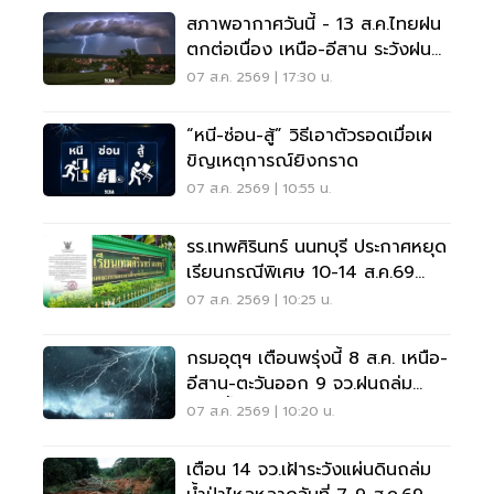
สภาพอากาศวันนี้ - 13 ส.ค.ไทยฝน
ตกต่อเนื่อง เหนือ-อีสาน ระวังฝน
ตกหนักมากบางแห่ง
07 ส.ค. 2569 | 17:30 น.
“หนี-ซ่อน-สู้” วิธีเอาตัวรอดเมื่อเผ
ขิญเหตุการณ์ยิงกราด
07 ส.ค. 2569 | 10:55 น.
รร.เทพศิรินทร์ นนทบุรี ประกาศหยุด
เรียนกรณีพิเศษ 10-14 ส.ค.69
หลังเหตุกราดยิง
07 ส.ค. 2569 | 10:25 น.
กรมอุตุฯ เตือนพรุ่งนี้ 8 ส.ค. เหนือ-
อีสาน-ตะวันออก 9 จว.ฝนถล่ม
ระวังน้ำท่วมฉับพลัน
07 ส.ค. 2569 | 10:20 น.
เตือน 14 จว.เฝ้าระวังแผ่นดินถล่ม