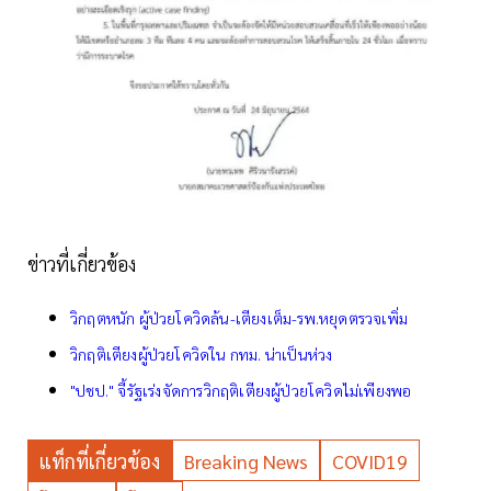
ข่าวที่เกี่ยวข้อง
วิกฤตหนัก ผู้ป่วยโควิดล้น-เตียงเต็ม-รพ.หยุดตรวจเพิ่ม
วิกฤติเตียงผู้ป่วยโควิดใน กทม. น่าเป็นห่วง
"ปชป." จี้รัฐเร่งจัดการวิกฤติเตียงผู้ป่วยโควิดไม่เพียงพอ
แท็กที่เกี่ยวข้อง
Breaking News
COVID19