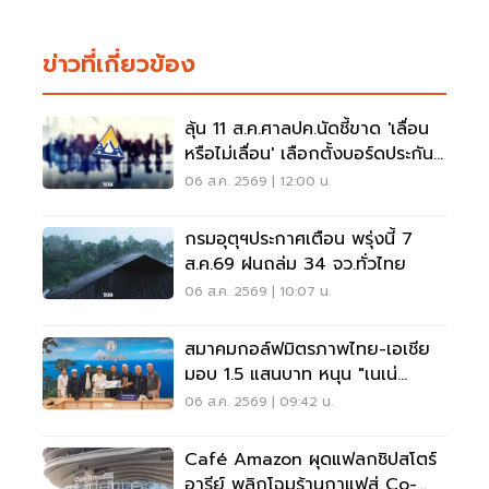
ข่าวที่เกี่ยวข้อง
ลุ้น 11 ส.ค.ศาลปค.นัดชี้ขาด 'เลื่อน
หรือไม่เลื่อน' เลือกตั้งบอร์ดประกัน
สังคม
06 ส.ค. 2569 | 12:00 น.
กรมอุตุฯประกาศเตือน พรุ่งนี้ 7
ส.ค.69 ฝนถล่ม 34 จว.ทั่วไทย
06 ส.ค. 2569 | 10:07 น.
สมาคมกอล์ฟมิตรภาพไทย-เอเชีย
มอบ 1.5 แสนบาท หนุน "เนเน่
รอยัล" ลุยเวทีที่สหรัฐ
06 ส.ค. 2569 | 09:42 น.
Café Amazon ผุดแฟลกชิปสโตร์
อารีย์ พลิกโฉมร้านกาแฟสู่ Co-