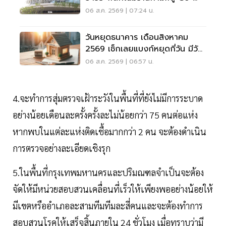
Working Space ครบวงจร
06 ส.ค. 2569 | 07:24 น.
วันหยุดธนาคาร เดือนสิงหาคม
2569 เช็กเลยแบงก์หยุดกี่วัน มีวัน
หยุดยาวไหม
06 ส.ค. 2569 | 06:57 น.
4.จะทำการสุ่มตรวจเฝ้าระวังในพื้นที่ที่ยังไม่มีการระบาด
อย่างน้อยเดือนละครั้งครั้งละไม่น้อยกว่า 75 คนต่อแห่ง
หากพบในแต่ละแห่งติดเชื้อมากกว่า 2 คน จะต้องดำเนิน
การตรวจอย่างละเอียดเชิงรุก
5.ในพื้นที่กรุงเทพมหานครและปริมณฑลจำเป็นจะต้อง
จัดให้มีหน่วยสอบสวนเคลื่อนที่เร็วให้เพียงพออย่างน้อยให้
มีเขตหรืออำเภอละสามทีมทีมละสี่คนและจะต้องทำการ
สอบสวนโรคให้เสร็จสิ้นภายใน 24 ชั่วโมง เมื่อทราบว่ามี