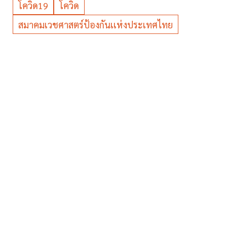
โควิด19
โควิด
สมาคมเวชศาสตร์ป้องกันเเห่งประเทศไทย