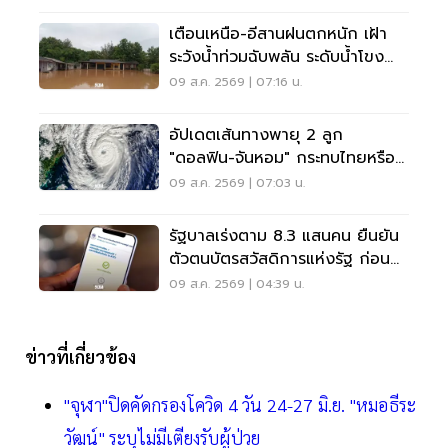
เตือนเหนือ-อีสานฝนตกหนัก เฝ้า
ระวังน้ำท่วมฉับพลัน ระดับน้ำโขง
เพิ่มสูง
09 ส.ค. 2569 | 07:16 น.
อัปเดตเส้นทางพายุ 2 ลูก
"ดอลฟิน-จันหอม" กระทบไทยหรือ
ไม่ เช็กเลย
09 ส.ค. 2569 | 07:03 น.
รัฐบาลเร่งตาม 8.3 แสนคน ยืนยัน
ตัวตนบัตรสวัสดิการแห่งรัฐ ก่อน
พลาดสิทธิ
09 ส.ค. 2569 | 04:39 น.
ข่าวที่เกี่ยวข้อง
"จุฬา"ปิดคัดกรองโควิด 4 วัน 24-27 มิ.ย. "หมอธีระ
วัฒน์" ระบุไม่มีเตียงรับผู้ป่วย