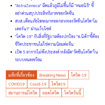
"AstraZeneca" ฉีดแล้วภูมิไม่ขึ้นก็มี "หมอนิธิ" ชี้
อย่าด่วนสรุปประสิทธิภาพของวัคซีน
สบส.เตือนภัยโฆษณาหลอกลวงจองวัคซีนโควิด"โม
เดอร์นา" ผ่านเว็บไซต์
"โควิด-19" กับสิ่งที่รัฐบาลต้องปกป้อง "อ.นิด้า"ชี้ต้อง
ชีวิตประชาชนไม่ใช่ความนิยมต่อจีน
เปิด 5 อาการไม่พึงประสงค์ หลังฉีด"วัคซีนโควิด"ใน
ระบบหมอพร้อม
แท็กที่เกี่ยวข้อง
Breaking News
โควิด-19
COVID19
Covid-19
โควิด19
สถานการณ์โควิด
ยอดโควิด
โควิดวันนี้