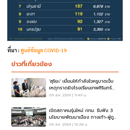
ที่มา :
ศูนย์ข้อมูล COVID-19
ข่าวที่เกี่ยวข้อง
'สุริยะ' เยี่ยมให้กำลังใจครูบาดเจ็บ
เหตุกราดยิงโรงเรียนเทพศิรินทร์
นนทบุรี
09 ส.ค. 2569 | 11:49 น.
เปิดสภาคนรุ่นใหม่ กทม. รับฟัง 3
นโยบายพัฒนาเมือง ทางเท้า-ผู้ดู
แลออทิสติก-จักรยาน
09 ส.ค. 2569 | 10:28 น.