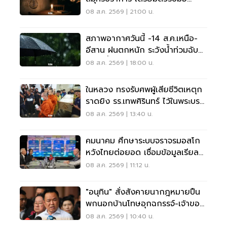
'ไฟฟ้าดับ' หลายจุด
08 ส.ค. 2569 | 21:00 น.
สภาพอากาศวันนี้ -14 ส.ค.เหนือ-
อีสาน ฝนตกหนัก ระวังน้ำท่วมฉับ
พลัน น้ำป่าไหลหลาก
08 ส.ค. 2569 | 18:00 น.
ในหลวง ทรงรับศพผู้เสียชีวิตเหตุก
ราดยิง รร.เทพศิรินทร์ ไว้ในพระบรม
ราชานุเคราะห์
08 ส.ค. 2569 | 13:40 น.
คมนาคม ศึกษาระบบจราจรมอสโก
หวังไทยต่อยอด เชื่อมข้อมูลเรียล
ไทม์ แก้รถติด
08 ส.ค. 2569 | 11:12 น.
"อนุทิน" สั่งสังคายนากฎหมายปืน
พกนอกบ้านโทษอุกฉกรรจ์-เจ้าของ
โดนหนัก
08 ส.ค. 2569 | 10:40 น.