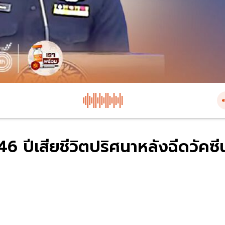
6 ปีเสียชีวิตปริศนาหลังฉีดวัคซี