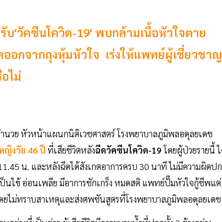
ารับ'วัคซีนโควิด-19' พบกล้ามเนื้อหัวใจตาย
อกจากถุงหุ้มหัวใจ เร่งให้แพทย์ผู้เชี่ยวชาญ
ือไม่
 ดุลอำนวย หัวหน้าแผนกนิติเวชศาสตร์ โรงพยาบาลภูมิพลอดุลยเดช
หญิงวัย 46 ปี
ที่เสียชีวิตหลัง
ฉีดวัคซีนโควิด-19
โดยผู้ป่วยรายนี้ ไ
า 11.45 น. และหลังฉีดได้สังเกตอาการครบ 30 นาที ไม่มีความผิดปก
็นไข้ อ่อนเพลีย มีอาการชักเกร็ง หมดสติ แพทย์ปั๊มหัวใจกู้ชีพแต่
ีวิตโดยไม่ทราบสาเหตุและส่งศพชันสูตรที่โรงพยาบาลภูมิพลอดุลยเด