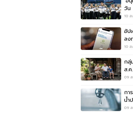
‘อน
วัน
NC
10 ส.
อัป
ลงท
2569
10 ส.
กลุ
ส.ค
ปทา
09 ส.
การ
น้ำ
ส.ค.
09 ส