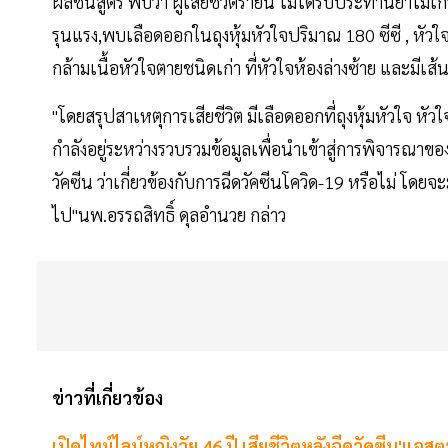
ผลชันสูตร พบว่า ผู้เสียชีวิตรายนี้ ไม่ได้รับประทานยาไมเกรน
รุนแรง,พบเลือดออกในถุงหุ้มหัวใจปริมาณ 180 ซีซี , หัว
กล้ามเนื้อหัวใจตายชนิดเก่า ที่หัวใจห้องล่างซ้าย และมีเส้
"โดยสรุปสาเหตุการเสียชีวิต มีเลือดออกที่ถุงหุ้มหัวใจ 
กำลังอยู่ระหว่างรวบรวมข้อมูลเพื่อนำเข้าสู่การพิจารณาข
วัคซีน ว่าเกี่ยวข้องกับการฉีดวัคซีนโควิด-19 หรือไม่ โ
ไป"นพ.อรรถสิทธิ์ ดุลอำนวย กล่าว
ข่าวที่เกี่ยวข้อง
เปิดไทม์ไลน์หญิงวัย 46 ปี เสียชีวิตหลังฉีดวัคซีน'แอสต