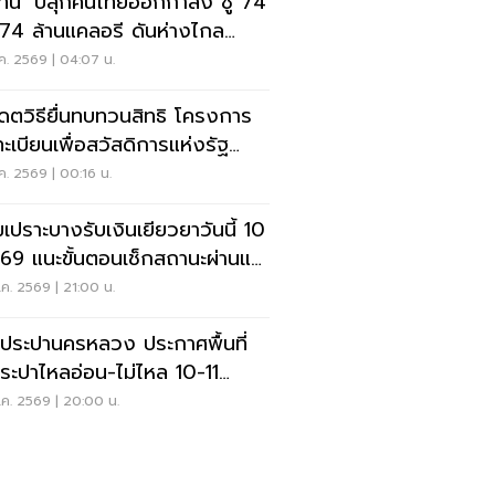
ุทิน’ ปลุกคนไทยออกกำลัง ชู 74
 74 ล้านแคลอรี ดันห่างไกล
Ds
ค. 2569 | 04:07 น.
เดตวิธียื่นทบทวนสิทธิ โครงการ
ะเบียนเพื่อสวัสดิการแห่งรัฐ
 เช็คที่นี่
ค. 2569 | 00:16 น.
่มเปราะบางรับเงินเยียวยาวันนี้ 10
.69 แนะขั้นตอนเช็กสถานะผ่านแอ
งรัฐ
ค. 2569 | 21:00 น.
ประปานครหลวง ประกาศพื้นที่
ประปาไหลอ่อน-ไม่ไหล 10-11
นี้ อัปเดตที่นี่
.ค. 2569 | 20:00 น.