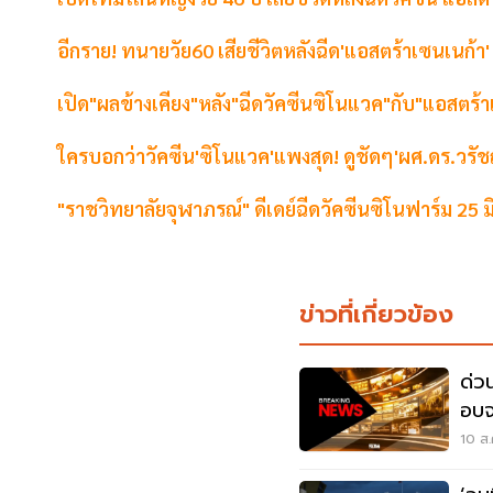
อีกราย! ทนายวัย60 เสียชีวิตหลังฉีด'แอสตร้าเซนเนก้า'
เปิด"ผลข้างเคียง"หลัง"ฉีดวัคซีนซิโนแวค"กับ"แอสตร้
ใครบอกว่าวัคซีน'ซิโนแวค'แพงสุด! ดูชัดๆ'ผศ.ดร.วรัช
"ราชวิทยาลัยจุฬาภรณ์" ดีเดย์ฉีดวัคซีนซิโนฟาร์ม 25 มิ.
ข่าวที่เกี่ยวข้อง
ด่ว
อบจ
10 ส.