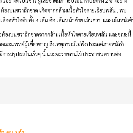
อย่างที่เป็นข่าว ผู้เสียชีวิตมีภาวะบวมน้ำที่ปอดทั้ง 2 ข้างอย่าง
ใจห้องบนขวาฉีกขาด เกิดจากกล้ามเนื้อหัวใจตายเฉียบพลัน , พบ
นเลือดหัวใจตีบทั้ง 3 เส้น คือ เส้นหน้าซ้าย เส้นขวา และเส้นหลังซ้
หัวใจห้องบนขวาฉีกขาดจากกล้ามเนื้อหัวใจตายเฉียบพลัน และขณะนี้
องคณะแพทย์ผู้เชี่ยวชาญ ถึงเหตุการณ์ไม่พึงประสงค์ภายหลังรับ
ดยจะมีการสรุปผลในเร็วๆ นี้ และจะรายงานให้ประชาชนทราบต่อ
ร้าเซนเนก้า'