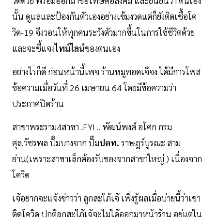
วิดด้วย พร้อมออกมาขอโทษต่อสังคม และยืนยันว่า ตนเอง
นั้น ดูแลและป้องกันตัวเองอย่างเข้มงวดแต่ก็ยังติดเชื้อโค
วิด-19 จึงวอนให้ทุกคนระวังตัวมากขึ้นในการใช้ชีวิตด้วย
และจะชี้แจง
ไทม์ไลน์
ของตนเอง
อย่างไรก็ดี ก่อนหน้านี้เพจ ร้านหมูทอดเจ๊จง ได้มีการโพส
ข้อความเมื่อวันที่ 26 เมษายน 64 โดยมีข้อความว่า
ประกาศปิดร้าน
สาขาพระราม4สาขา .FYI .. พัฒน์พงศ์ อโศก กรม
ศุล.วัชรพล ปั๊มบางจาก ปั๊ม
ปตท.
ราษฎร์บูรณะ สาม
ย่าน(เพราะสาขาเล็กต้องรับของจากสาขาใหญ่ ) เนื่องจาก
โควิด
เจ้อยากจะแจ้งข่าวว่า ลูกสะใภ้เจ้ เพิ่งรู้ผลเมื่อบ่ายนี้ว่าเขา
ติดโควิด ปกติลูกสะใภ้เจ้จะไม่ได้ออกมาหน้าร้าน อยู่แต่ใน