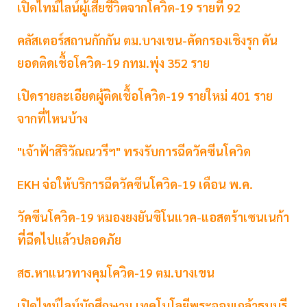
เปิดไทม์ไลน์ผู้เสียชีวิตจากโควิด-19 รายที่ 92
คลัสเตอร์สถานกักกัน ตม.บางเขน-คัดกรองเชิงรุก ดัน
ยอดติดเชื้อโควิด-19 กทม.พุ่ง 352 ราย
เปิดรายละเอียดผู้ติดเชื้อโควิด-19 รายใหม่ 401 ราย
จากที่ไหนบ้าง
"เจ้าฟ้าสิริวัณณวรีฯ" ทรงรับการฉีดวัคซีนโควิด
EKH จ่อให้บริการฉีดวัคซีนโควิด-19 เดือน พ.ค.
วัคซีนโควิด-19 หมองยงยันซิโนแวค-แอสตร้าเซนเนก้า
ที่ฉีดไปแล้วปลอดภัย
สธ.หาแนวทางคุมโควิด-19 ตม.บางเขน
เปิดไทม์ไลน์นักศึกษาม.เทคโนโลยีพระจอมเกล้าธนบุรี