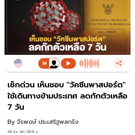
เช็กด่วน เห็นชอบ "วัคซีนพาสปอร์ต"
ใช้เดินทางข้ามประเทศ ลดกักตัวเหลือ
7 วัน
By
จีรพงษ์ ประเสริฐพลกรัง
08 มี.ค. 64 | 08:51 น.