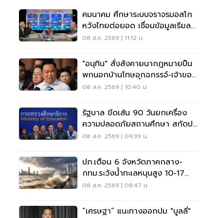
คมนาคม ศึกษาระบบจราจรมอสโก
หวังไทยต่อยอด เชื่อมข้อมูลเรียล
ไทม์ แก้รถติด
08 ส.ค. 2569 | 11:12 น.
"อนุทิน" สั่งสังคายนากฎหมายปืน
พกนอกบ้านโทษอุกฉกรรจ์-เจ้าของ
โดนหนัก
08 ส.ค. 2569 | 10:40 น.
รัฐบาล ขีดเส้น 90 วันยกเครื่อง
ความปลอดภัยสถานศึกษา สกัดปม
บูลลี่
08 ส.ค. 2569 | 09:39 น.
ปภ.เตือน 6 จังหวัดภาคกลาง-
กทม.ระวังน้ำทะเลหนุนสูง 10-17
ส.ค.69
08 ส.ค. 2569 | 08:47 น.
“เศรษฐา” แนะทางออกปม "บูลลี่"