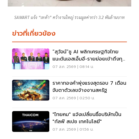
SAMART แจ้ง “เทด้า” คว้างานใหญ่ รวมมูลค่ากว่า 3.2 พันล้านบาท
ข่าวที่เกี่ยวข้อง
“สุวัจน์”ชู AI พลิกเศรษฐกิจไทย
แนะดันเอสเอ็มอี-รายย่อยเข้าถึงทุน
ฝ่าวิกฤต
07 ส.ค. 2569 | 08:14 น.
ราคาทองคำพุ่งแรงสุดรอบ 7 เดือน
จับตาตัวเลขจ้างงานสหรัฐ
07 ส.ค. 2569 | 02:50 น.
"ไทยคม" แจ้งเปลี่ยนชื่อบริษัทเป็น
"กัลฟ์ สเปซ เทคโนโลยี"
07 ส.ค. 2569 | 01:56 น.