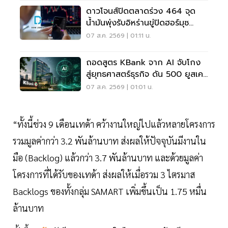
ดาวโจนส์ปิดตลาดร่วง 464 จุด
น้ำมันพุ่งรับอิหร่านขู่ปิดฮอร์มุซ
จับตาเฟดขึ้นดอกเบี้ย
07 ส.ค. 2569 | 01:11 น.
ถอดสูตร KBank จาก AI จับโกง
สู่ยุทธศาสตร์ธุรกิจ ดัน 500 ยูสเคส
ใช้จริง
07 ส.ค. 2569 | 01:01 น.
“ทั้งนี้ช่วง 9 เดือนเทด้า คว้างานใหญ่ไปแล้วหลายโครงการ
รวมมูลค่ากว่า 3.2 พันล้านบาท ส่งผลให้ปัจจุบันมีงานใน
มือ (Backlog) แล้วกว่า 3.7 พันล้านบาท และด้วยมูลค่า
โครงการที่ได้รับของเทด้า ส่งผลให้เมื่อรวม 3 ไตรมาส
Backlogs ของทั้งกลุ่ม SAMART เพิ่มขึ้นเป็น 1.75 หมื่น
ล้านบาท