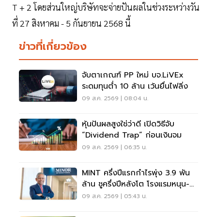
T + 2 โดยส่วนใหญ่บริษัทจะจ่ายปันผลในช่วงระหว่างวัน
ที่ 27 สิงหาคม - 5 กันยายน 2568 นี้
ข่าวที่เกี่ยวข้อง
จับตาเกณฑ์ PP ใหม่ บจ.LiVEx
ระดมทุนต่ำ 10 ล้าน เว้นยื่นไฟลิ่ง
09 ส.ค. 2569 | 08:04 น.
หุ้นปันผลสูงใช่ว่าดี เปิดวิธีจับ
“Dividend Trap” ก่อนเงินจม
09 ส.ค. 2569 | 06:35 น.
MINT ครึ่งปีแรกกำไรพุ่ง 3.9 พัน
ล้าน ชูครึ่งปีหลังโต โรงแรมหนุน-
ลุยลดภาระหนี้
09 ส.ค. 2569 | 05:43 น.