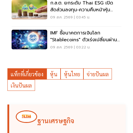
ก.ล.ต. ยกระดับ Thai ESG เปิด
สัดส่วนลงทุน-ความคืบหน้าหุ้น
JUMP+
09 ส.ค. 2569 | 03:45 น.
IMF ชี้อนาคตการเงินโลก
"Stablecoins" ตัวเร่งเปลี่ยนผ่าน
ระบบชำระเงิน
09 ส.ค. 2569 | 03:22 น.
แท็กที่เกี่ยวข้อง
หุ้น
หุ้นไทย
จ่ายปันผล
เงินปันผล
ฐานเศรษฐกิจ