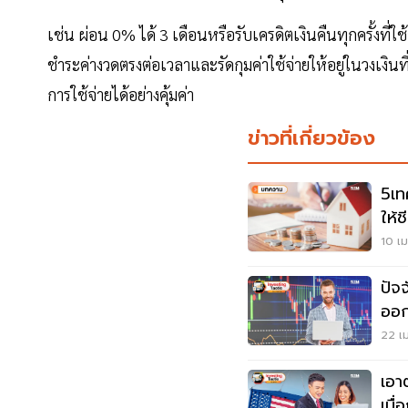
เช่น ผ่อน 0% ได้ 3 เดือนหรือรับเครดิตเงินคืนทุกครั้งที่
ชำระค่างวดตรงต่อเวลาและรัดกุมค่าใช้จ่ายให้อยู่ในวงเงินที่
การใช้จ่ายได้อย่างคุ้มค่า
ข่าวที่เกี่ยวข้อง
5เทค
ให้ช
10 เม
ปัจ
ออก
ตน
22 เม
เอา
เมื