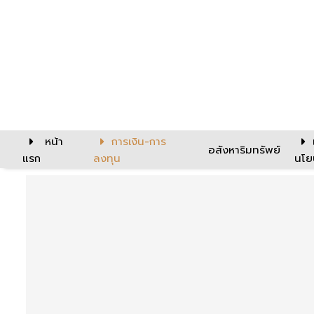
หน้า
การเงิน-การ
อสังหาริมทรัพย์
แรก
ลงทุน
นโย