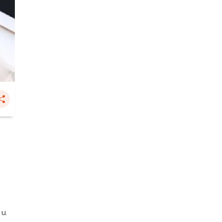
ร
 น.