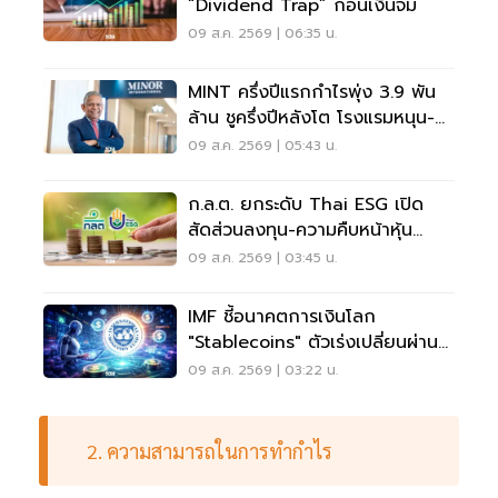
“Dividend Trap” ก่อนเงินจม
09 ส.ค. 2569 | 06:35 น.
MINT ครึ่งปีแรกกำไรพุ่ง 3.9 พัน
ล้าน ชูครึ่งปีหลังโต โรงแรมหนุน-
ลุยลดภาระหนี้
09 ส.ค. 2569 | 05:43 น.
ก.ล.ต. ยกระดับ Thai ESG เปิด
สัดส่วนลงทุน-ความคืบหน้าหุ้น
JUMP+
09 ส.ค. 2569 | 03:45 น.
IMF ชี้อนาคตการเงินโลก
"Stablecoins" ตัวเร่งเปลี่ยนผ่าน
ระบบชำระเงิน
09 ส.ค. 2569 | 03:22 น.
2. ความสามารถในการทำกำไร