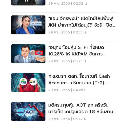
29 พ.ย. 2566 | 02:02 น.
"แอน จักรพงษ์" เปิดไทม์ไลน์ฟื้นฟู
JKN ย้ำหากไม่ได้อนุมัติ ชัวร์ ! ปิด
กิจการ
29 พ.ย. 2566 | 02:55 น.
"อนุทิน"โอนหุ้น STPI ทั้งหมด
10.28% ให้ KKPAM จัดการ
ทรัพย์สิน
29 พ.ย. 2566 | 03:25 น.
ก.ล.ต.ถก ตลท. รื้อเกณฑ์ Cash
Account- ปรับเกณฑ์ (T+2) -
Cash Balance
29 พ.ย. 2566 | 04:28 น.
มติครม.ทุบหุ้น AOT จุก ครึ่งวัน
มาร์เก็ตแคปวูบเฉียด 1.8 หมื่นล้าน
29 พ.ย. 2566 | 05:47 น.