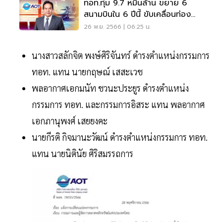
ทอท.ทุ่ม 9.7 หมื่นล้าน ขยาย 6
สนามบินใน 6 ปีนี้ ขับเคลื่อนท่อง
เที่ยว
26 พ.ย. 2566 | 06:25 น.
นางสาวสลักจิต พงษ์ศิริจันทร์ ดำรงตำแหน่งกรรมการ
ทอท. แทน นายกฤษณ์ เสสะเวช
พลอากาศเอกมนัท ชวนะประยูร ดำรงตำแหน่ง
กรรมการ ทอท. และกรรมการอิสระ แทน พลอากาศ
เอกภานุพงศ์ เสยยงคะ
นายกีรติ กิจมานะวัฒน์ ดำรงตำแหน่งกรรมการ ทอท.
แทน นายนิตินัย ศิริสมรรถการ