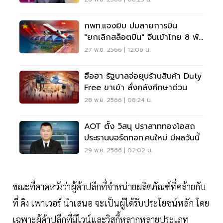
กพท.แจงยิบ ปมสายการบิน
"ยกเลิกสล็อตบิน" จีนเข้าไทย 8 พัน
เที่ยวบิน
27 พ.ย. 2566 | 12:06 น.
ฮือฮา รัฐบาลจ่อยุบร้านสินค้า Duty
Free ขาเข้า สั่งคลังศึกษาด่วน
28 พ.ย. 2566 | 08:24 น.
AOT ตั้ง วิสนุ ปราสาททองโอสถ
ประธานบอร์ดทอท.คนใหม่ มีผลวันนี้
29 พ.ย. 2566 | 02:02 น.
ขณะที่คาดหวังว่าผู้ค้าปลีกที่จำหน่ายผลิตภัณฑ์ที่คล้ายกับ
ที่ คิง เพาเวอร์ นำเสนอ จะเป็นผู้ได้รับประโยชน์หลัก โดย
เฉพาะผู้ค้าปลีกที่มีไวน์และวิสกี้หลากหลายประเภท