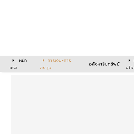
หน้า
การเงิน-การ
อสังหาริมทรัพย์
แรก
ลงทุน
นโย