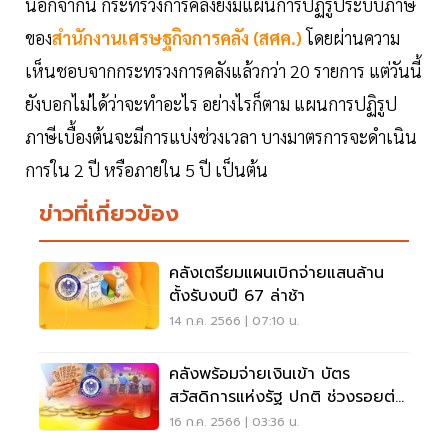
นอกจากนี้ กระทรวงการคลังยังมีแผนการปฏิรูประบบภาษี
ของ
สำนักงานเศรษฐกิจการคลัง (สศค.)
โดยผ่านความ
เห็นชอบจากกระทรวงการคลังแล้วกว่า 20 รายการ แต่วันนี้
ยังบอกไม่ได้ว่าจะทำอะไร อย่างไรก็ตาม แผนการปฏิรูป
ภาษีเบื้องต้นจะมีการแบ่งช่วงเวลา บางมาตรการจะดำเนิน
การใน 2 ปี หรือภายใน 5 ปี เป็นต้น
ข่าวที่เกี่ยวข้อง
คลังเตรียมแผนเบิกจ่ายแสนล้าน
ตั้งรับงบปี 67 ล่าช้า
14 ก.ค. 2566 | 07:10 น.
คลังพร้อมจ่ายเงินเข้า บัตร
สวัสดิการแห่งรัฐ ปกติ ช่วงรอยต่อ
รัฐบาล
16 ก.ค. 2566 | 03:36 น.