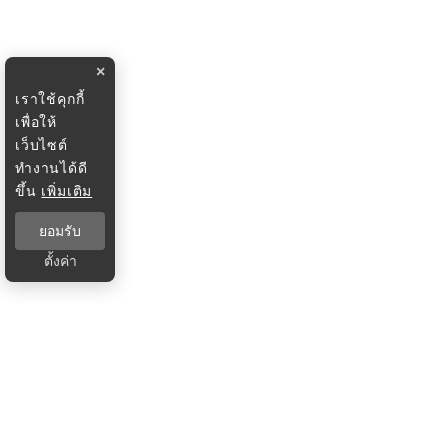
×
เราใช้คุกกี้
เพื่อให้
เว็บไซต์
ทำงานได้ดี
ขึ้น
เพิ่มเติม
ยอมรับ
ตั้งค่า