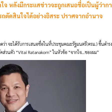
ใจ หลังมีกระแสข่าวจะถูกเสนอชื่อเป็นผู้ว่าก
ารถตัดสินใจได้อย่างอิสระ ปราศจากอำนาจ
าดว่า จะได้รับการเสนอชื่อในที่ประชุมคณะรัฐมนตรี(ครม.) ขึ้นดำร
ส่วนตัว “Vitai Ratanakorn” ในหัวข้อ “จากใจ...ของผม”