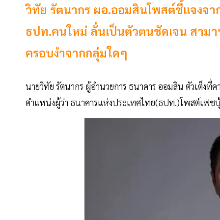
วิทัย รัตนากร ผอ.ออมสินโพสต์ชี้แจงจาก
ธปท.คนใหม่ ลั่นเป็นตัวตนชัดเจน สาม
ครอบงำจากกลุ่มใดๆ
นายวิทัย รัตนากร ผู้อำนวยการ ธนาคาร ออมสิน ตัวเต็งที่ค
ตำแหน่งผู้ว่า ธนาคารแห่งประเทศไทย(ธปท.)โพสต์เฟชบุ้ค