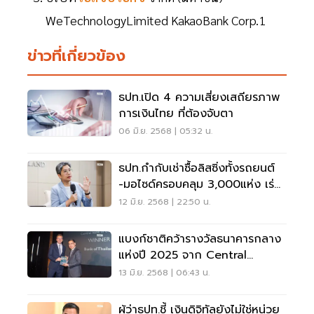
WeTechnologyLimited KakaoBank Corp.1
ข่าวที่เกี่ยวข้อง
ธปท.เปิด 4 ความเสี่ยงเสถียรภาพ
การเงินไทย ที่ต้องจับตา
06 มิ.ย. 2568 | 05:32 น.
ธปท.กำกับเช่าซื้อลิสซิ่งทั้งรถยนต์
-มอไซด์ครอบคลุม 3,000แห่ง เร่ง
ออกเกณฑ์กำกับ 3ธ.ค.68
12 มิ.ย. 2568 | 22:50 น.
แบงก์ชาติคว้ารางวัลธนาคารกลาง
แห่งปี 2025 จาก Central
Banking Publications
13 มิ.ย. 2568 | 06:43 น.
ผู้ว่าธปท.ชี้ เงินดิจิทัลยังไม่ใช่หน่วย