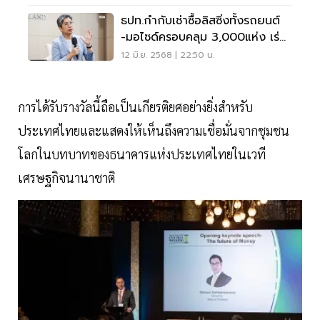
ธปท.กำกับเช่าซื้อลิสซิ่งทั้งรถยนต์
-มอไซด์ครอบคลุม 3,000แห่ง เร่ง
ออกเกณฑ์กำกับ 3ธ.ค.68
12 มิ.ย. 2568 | 22:50 น.
การได้รับรางวัลนี้ถือเป็นเกียรติยศอย่างยิ่งสำหรับ
ประเทศไทยและแสดงให้เห็นถึงความเชื่อมั่นจากชุมชน
โลกในบทบาทของธนาคารแห่งประเทศไทยในเวที
เศรษฐกิจนานาชาติ