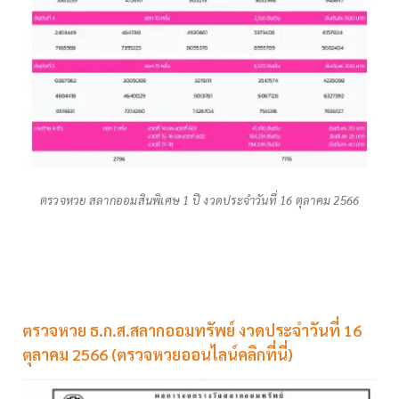
ตรวจหวย สลากออมสินพิเศษ 1 ปี งวดประจำวันที่ 16 ตุลาคม 2566
ตรวจหวย ธ.ก.ส.สลากออมทรัพย์ งวดประจำวันที่ 16
ตุลาคม 2566 (
ตรวจหวยออนไลน์คลิกที่นี่
)