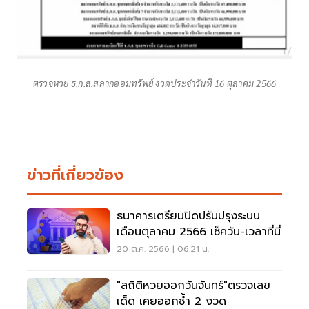
ตรวจหวย ธ.ก.ส.สลากออมทรัพย์ งวดประจำวันที่ 16 ตุลาคม 2566
ข่าวที่เกี่ยวข้อง
ธนาคารเตรียมปิดปรับปรุงระบบ
เดือนตุลาคม 2566 เช็ควัน-เวลาที่นี่
20 ต.ค. 2566 | 06:21 น.
"สถิติหวยออกวันจันทร์"ตรวจเลข
เด็ด เคยออกซ้ำ 2 งวด