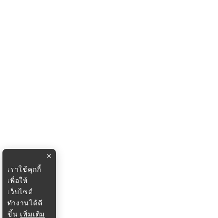
×
เราใช้คุกกี้
เพื่อให้
เว็บไซต์
ทำงานได้ดี
ขึ้น
เพิ่มเติม