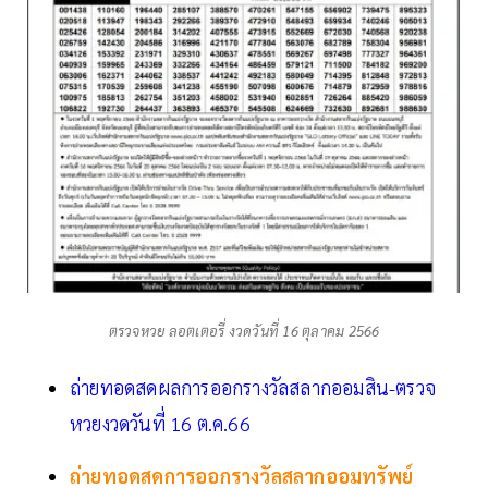
ตรวจหวย ลอตเตอรี่ งวดวันที่ 16 ตุลาคม 2566
ถ่ายทอดสดผลการออกรางวัลสลากออมสิน-ตรวจ
หวยงวดวันที่ 16 ต.ค.66
ถ่ายทอดสดการออกรางวัลสลากออมทรัพย์