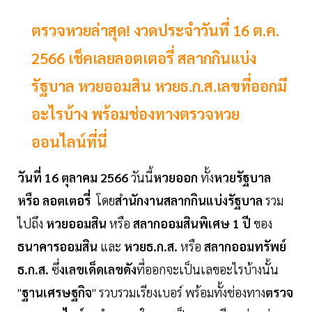
ตรวจหวยล่าสุด! งวดประจำวันที่ 16 ต.ค.
2566 เช็คเลยลอตเตอรี่ สลากกินแบ่ง
รัฐบาล หวยออมสิน หวยธ.ก.ส.เลขที่ออกมี
อะไรบ้าง พร้อมช่องทางตรวจหวย
ออนไลน์ที่นี่
วันที่ 16 ตุลาคม 2566
วันนี้
หวยออก
ทั้ง
หวยรัฐบาล
หรือ ลอตเตอรี่
โดย
สำนักงานสลากกินแบ่งรัฐบาล
รวม
ไปถึง
หวยออมสิน
หรือ
สลากออมสินพิเศษ 1 ปี
ของ
ธนาคารออมสิน
และ
หวยธ.ก.ส.
หรือ
สลากออมทรัพย์
ธ.ก.ส.
ซึ่
งเลขเด็ดเลขดัง
ที่ออกจะเป็นเลขอะไรบ้างนั้น
"
ฐานเศรษฐกิจ
" รวบรวมเรียงเบอร์ พร้อมทั้งช่องทาง
ตรวจ