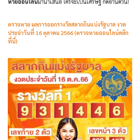
หวยออนไลน์
มานำเสนอ ใครจะเป็นเศรษฐี กดอ่านด่วน!
ตรวจหวย ผลการออกรางวัลสลากกินแบ่งรัฐบาล งวด
ประจำวันที่ 16 ตุลาคม 2566 (
ตรวจหวยออนไลน์คลิก
ที่นี่
)