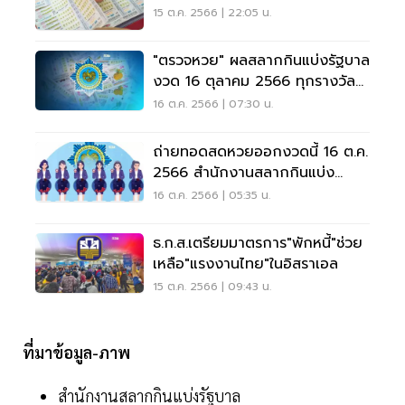
15 ต.ค. 2566 | 22:05 น.
"ตรวจหวย" ผลสลากกินแบ่งรัฐบาล
งวด 16 ตุลาคม 2566 ทุกรางวัลที่
นี่
16 ต.ค. 2566 | 07:30 น.
ถ่ายทอดสดหวยออกงวดนี้ 16 ต.ค.
2566 สำนักงานสลากกินแบ่ง
รัฐบาลยิงสด
16 ต.ค. 2566 | 05:35 น.
ธ.ก.ส.เตรียมมาตรการ"พักหนี้"ช่วย
เหลือ"แรงงานไทย"ในอิสราเอล
15 ต.ค. 2566 | 09:43 น.
ที่มาข้อมูล-ภาพ
สำนักงานสลากกินแบ่งรัฐบาล