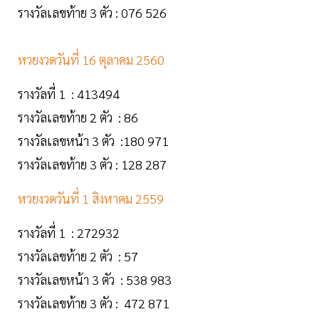
รางวัลเลขท้าย 3 ตัว : 076 526
หวยงวดวันที่ 16 ตุลาคม 2560
รางวัลที่ 1 : 413494
รางวัลเลขท้าย 2 ตัว : 86
รางวัลเลขหน้า 3 ตัว :180 971
รางวัลเลขท้าย 3 ตัว : 128 287
หวยงวดวันที่ 1 สิงหาคม 2559
รางวัลที่ 1 : 272932
รางวัลเลขท้าย 2 ตัว : 57
รางวัลเลขหน้า 3 ตัว : 538 983
รางวัลเลขท้าย 3 ตัว : 472 871