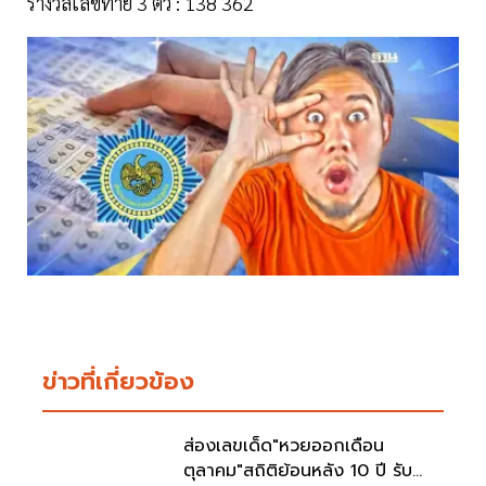
รางวัลเลขท้าย 3 ตัว : 138 362
ข่าวที่เกี่ยวข้อง
ส่องเลขเด็ด"หวยออกเดือน
ตุลาคม"สถิติย้อนหลัง 10 ปี รับ