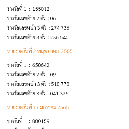
รางวัลที่ 1 : 155012
รางวัลเลขท้าย 2 ตัว : 06
รางวัลเลขหน้า 3 ตัว : 274 736
รางวัลเลขท้าย 3 ตัว : 236 540
หวยงวดวันที่ 2 พฤษภาคม 2565
รางวัลที่ 1 : 658642
รางวัลเลขท้าย 2 ตัว : 09
รางวัลเลขหน้า 3 ตัว : 518 778
รางวัลเลขท้าย 3 ตัว : 041 325
หวยงวดวันที่ 17 มกราคม 2565
รางวัลที่ 1 : 880159