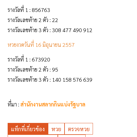
รางวัลที่ 1 : 856763
รางวัลเลขท้าย 2 ตัว : 22
รางวัลเลขท้าย 3 ตัว : 308 477 490 912
หวยงวดวันที่ 16 มิถุนายน 2557
รางวัลที่ 1 : 673920
รางวัลเลขท้าย 2 ตัว : 95
รางวัลเลขท้าย 3 ตัว : 140 158 576 639
ที่มา :
สำนักงานสลากกินแบ่งรัฐบาล
แท็กที่เกี่ยวข้อง
หวย
ตรวจหวย