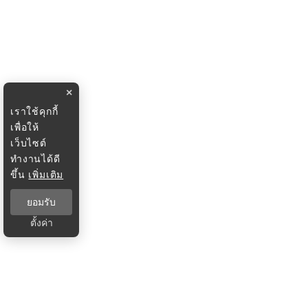
×
เราใช้คุกกี้
เพื่อให้
เว็บไซต์
ทำงานได้ดี
ขึ้น
เพิ่มเติม
ยอมรับ
ตั้งค่า