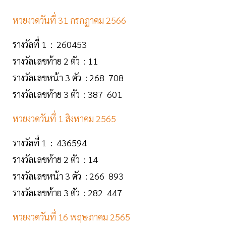
หวยงวดวันที่ 31 กรกฏาคม 2566
รางวัลที่ 1 : 260453
รางวัลเลขท้าย 2 ตัว : 11
รางวัลเลขหน้า 3 ตัว : 268 708
รางวัลเลขท้าย 3 ตัว : 387 601
หวยงวดวันที่ 1 สิงหาคม 2565
รางวัลที่ 1 : 436594
รางวัลเลขท้าย 2 ตัว : 14
รางวัลเลขหน้า 3 ตัว : 266 893
รางวัลเลขท้าย 3 ตัว : 282 447
หวยงวดวันที่ 16 พฤษภาคม 2565