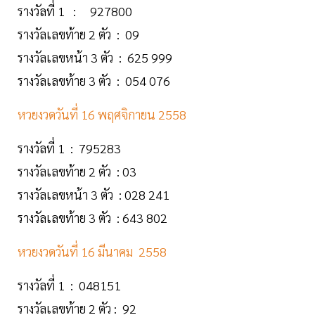
รางวัลที่ 1 : 927800
รางวัลเลขท้าย 2 ตัว : 09
รางวัลเลขหน้า 3 ตัว : 625 999
รางวัลเลขท้าย 3 ตัว : 054 076
หวยงวดวันที่ 16 พฤศจิกายน 2558
รางวัลที่ 1 : 795283
รางวัลเลขท้าย 2 ตัว : 03
รางวัลเลขหน้า 3 ตัว : 028 241
รางวัลเลขท้าย 3 ตัว : 643 802
หวยงวดวันที่ 16 มีนาคม 2558
รางวัลที่ 1 : 048151
รางวัลเลขท้าย 2 ตัว : 92