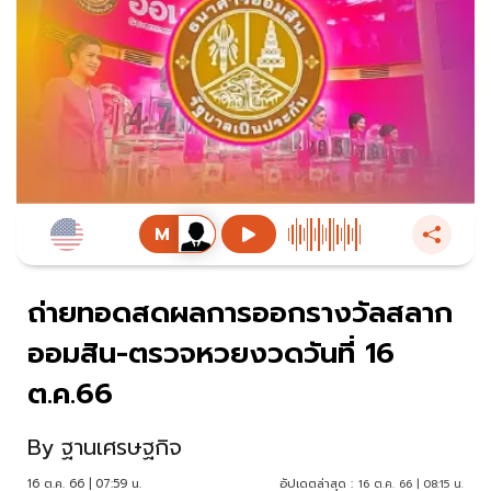
ถ่ายทอดสดผลการออกรางวัลสลาก
ออมสิน-ตรวจหวยงวดวันที่ 16
ต.ค.66
By
ฐานเศรษฐกิจ
16 ต.ค. 66 | 07:59 น.
อัปเดตล่าสุด :
16 ต.ค. 66 | 08:15 น.