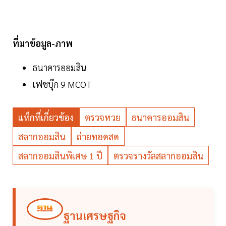
ที่มาข้อมูล-ภาพ
ธนาคารออมสิน
เฟซบุ๊ก 9 MCOT
แท็กที่เกี่ยวข้อง
ตรวจหวย
ธนาคารออมสิน
สลากออมสิน
ถ่ายทอดสด
สลากออมสินพิเศษ 1 ปี
ตรวจรางวัลสลากออมสิน
ฐานเศรษฐกิจ