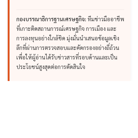
กองบรรณาธิการฐานเศรษฐกิจ:
ทีมข่าวมืออาชีพ
ที่เกาะติดสถานการณ์เศรษฐกิจ การเมือง และ
การลงทุนอย่างใกล้ชิด มุ่งมั่นนำเสนอข้อมูลเชิง
ลึกที่ผ่านการตรวจสอบและคัดกรองอย่างถี่ถ้วน
เพื่อให้ผู้อ่านได้รับข่าวสารที่รอบด้านและเป็น
ประโยชน์สูงสุดต่อการตัดสินใจ