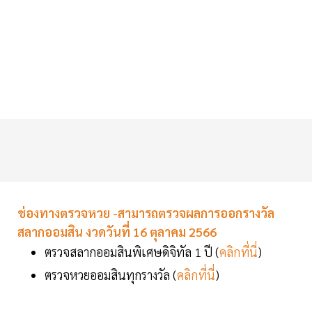
ช่องทางตรวจหวย -สามารถตรวจผลการออกรางวัล
สลากออมสิน งวดวันที่ 16 ตุลาคม 2566
ตรวจสลากออมสินพิเศษดิจิทัล 1 ปี (
คลิกที่นี่
)
ตรวจหวยออมสินทุกรางวัล (
คลิกที่นี่
)