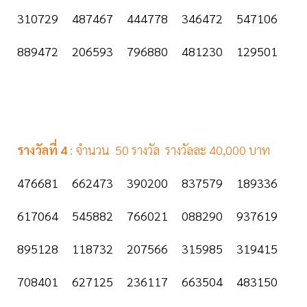
310729 487467 444778 346472 547106
889472 206593 796880 481230 129501
รางวัลที่ 4
: จำนวน 50 รางวัล รางวัลละ 40,000 บาท
476681 662473 390200 837579 189336
617064 545882 766021 088290 937619
895128 118732 207566 315985 319415
708401 627125 236117 663504 483150