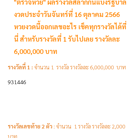
"ตรวจหวย" ผลรางวัลสลากกินแบ่งรัฐบาล
งวดประจำวันจันทร์ที่ 16 ตุลาคม 2566
หวยงวดนี้ออกเลขอะไร เช็คทุกรางวัลได้ที่
นี่ สำหรับรางวัลที่ 1 รับไปเลย รางวัลละ
6,000,000 บาท
รางวัลที่ 1 :
จำนวน 1 รางวัล รางวัลละ 6,000,000 บาท
931446
รางวัลเลขท้าย 2 ตัว
: จำนวน 1 รางวัล รางวัลละ 2,000
บาท