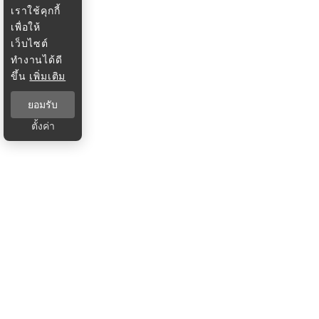
เราใช้คุกกี้
เพื่อให้
เว็บไซต์
ทำงานได้ดี
ขึ้น
เพิ่มเติม
ยอมรับ
ตั้งค่า