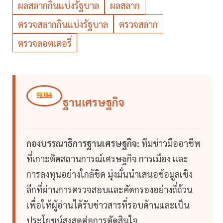
ผลสลากกินแบ่งรัฐบาล
ผลสลาก
ตรวจสลากกินแบ่งรัฐบาล
ตรวจสลาก
ตรวจลอตเตอรี่
ฐานเศรษฐกิจ
กองบรรณาธิการฐานเศรษฐกิจ:
ทีมข่าวมืออาชีพ
ที่เกาะติดสถานการณ์เศรษฐกิจ การเมือง และ
การลงทุนอย่างใกล้ชิด มุ่งมั่นนำเสนอข้อมูลเชิง
ลึกที่ผ่านการตรวจสอบและคัดกรองอย่างถี่ถ้วน
เพื่อให้ผู้อ่านได้รับข่าวสารที่รอบด้านและเป็น
ประโยชน์สูงสุดต่อการตัดสินใจ