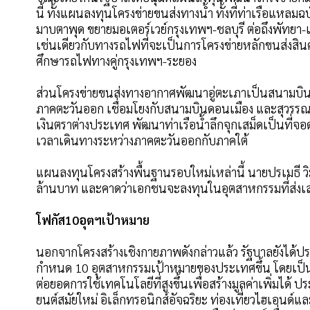
นี้ ทั้งแผนลงทุนโครงข่ายขนส่งทางน้ำ ทั้งที่ท่าเรือแหลม
มาบตาพุด ขยายมอเตอร์เวย์กรุงเทพฯ-ชลบุรี ต่อถึงพัท
เช่นเดียวกับทางรถไฟที่จะเป็นการโครงข่ายหลักขนส่งสินค
ศึกษารถไฟทางคู่กรุงเทพฯ-ระยอง
ส่วนโครงข่ายขนส่งทางอากาศพัฒนาอู่ตะเภาเป็นสนามบินเ
ภาคตะวันออก เชื่อมโยงกับสนามบินดอนเมือง และสุวรรณภู
เงินตราต่างประเทศ พัฒนาท่าเรือน้ำลึกจุกเสม็ดเป็นที่จ
เวลาเดินทางระหว่างภาคตะวันออกกับภาคใต้
แผนลงทุนโครงสร้างพื้นฐานรอบใหม่เหล่านี้ นายปรเมธี วิม
ล้านบาท และคาดว่าเอกชนจะลงทุนในอุตสาหกรรมที่ส่งเสร
โฟกัส10อุตฯเป้าหมาย
นอกจากโครงสร้างเชิงกายภาพดังกล่าวแล้ว รัฐบาลยังได้ป
กำหนด 10 อุตสาหกรรมเป้าหมายของประเทศขึ้น โดยเป็
ต่อยอดการใช้เทคโนโลยีที่สูงขึ้นเพื่อสร้างมูลค่าเพิ่มได้
ยนต์สมัยใหม่ อิเล็กทรอนิกส์อัจฉริยะ ท่องเที่ยวไฮเอน