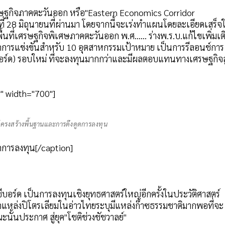
ศรษฐกิจภาคตะวันออก หรือ"Eastern Economics Corridor
ี่ 28 มิถุนายนที่ผ่านมา โดยจากนี้จะเร่งทำแผนโดยละเอียดเสร็จ
นที่เศรษฐกิจพิเศษภาคตะวันออก พ.ศ...... ร่างพ.ร.บ.แก้ไขเพิ่มเต
ถการแข่งขันสำหรับ 10 อุตสาหกรรมเป้าหมาย เป็นการรีลอนช์การ
ีบอร์ด) รอบใหม่ ที่จะลงทุนมากกว่าและมีผลตอบแทนทางเศรษฐกิจส
" width="700"]
โครงสร้างพื้นฐานและการดึงดูดการลงทุน
ดการลงทุน[/caption]
ีบอร์ด เป็นการลงทุนเชิงยุทธศาสตร์ใหญ่อีกครั้งในประวัติศาสตร์
แหล่งปิโตรเลียมในอ่าวไทยระบุมีแหล่งก๊าซธรรมชาติมากพอที่จะ
ั้นประกาศ สู่ยุค"โชติช่วงชัชวาลย์"