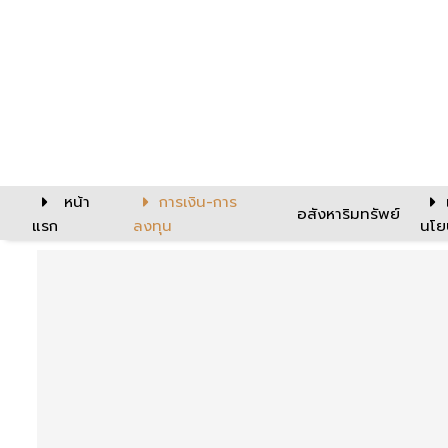
หน้า
การเงิน-การ
อสังหาริมทรัพย์
แรก
ลงทุน
นโย