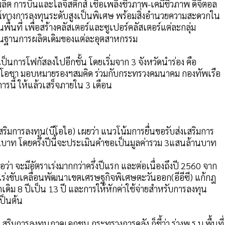
ิต การบินและโลจิสติกส์ เชื้อเพลิงชีวภาพ-เคมีชีวภาพ ดิจิตอล
ทางการลงทุนระดับสูงเป็นพิเศษ พร้อมสิ่งอำนวยความสะดวกใน
นที่ เพื่อสร้างคลัสเตอร์และซูเปอร์คลัสเตอร์แต่ละกลุ่ม
เป็นฐานการผลิตเดิมของแต่ละอุตสาหกรรม
็นการโฟกัสลงไปอีกชั้น โดยเริ่มจาก 3 จังหวัดนำร่อง คือ
ันทร์โอชา มอบหมายรองฯสมคิด ร่วมกับกระทรวงคมนาคม กองทัพเรือ
รนี้ ให้แล้วเสร็จภายใน 3 เดือน
ิมการลงทุน(บีโอไอ) เผยว่า แนวโน้มการยื่นขอรับส่งเสริมการ
้านบาท โดยครึ่งปีนี้จะประเมินคำขอเป็นมูลค่ารวม 3แสนล้านบาท
อว่า จะมีอัตราเร่งมากกว่าครึ่งปีแรก และต่อเนื่องถึงปี 2560 จาก
เร่งขับเคลื่อนพัฒนาเขตเศรษฐกิจพิเศษตะวันออก(อีอีซี) แก้กฎ
เดิม 8 ปีเป็น 13 ปี และการให้หักค่าใช้จ่ายสำหรับการลงทุน
เป็นต้น
มการลงทุนภาคเอกชน กระทรวงการคลัง ก็ชี้ว่า ร่างพ.ร.บ.พื้นที่