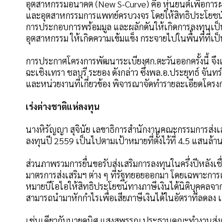
อุตสาหกรรมอนาคต (New S-Curve) คือ หุ่นยนต์เพื่อการผล
และอุตสาหกรรมการแพทย์ครบวงจร โดยให้สิทธิประโยชน์
การประกอบการพร้อมมูล และผลักดันให้เกิดการลงทุนเป็นพื้
อุตสาหกรรม ให้เกิดความเข้มแข็ง กระจายไปในพื้นที่ที่
การประกาศโครงการพัฒนาระเบียงศก.ตะวันออกครั้งนี้ จึงเป
ฉะเชิงเทรา ชลบุรี ระยอง ดังกล่าว ซึ่งพล.อ.ประยุทธ์ จ
และหน่วยงานที่เกี่ยวข้อง พิจารณาจัดทำรายละเอียดโครงกา
เร่งต่างชาติแห่ลงทุน
นางหิรัญญา สุจินัย เลขาธิการสำนักงานคณะกรรมการส่งเสร
ลงทุนปี 2559 เป็นไปตามเป้าหมายที่ตั้งไว้ที่ 4.5 แสนล
ส่วนภาพรวมการยื่นขอรับส่งเสริมการลงทุนในครึ่งปีหลังเชื่
มาตรการส่งเสริมฯ ต่าง ๆ ที่รัฐทยอยออกมา โดยเฉพาะการ
หมายบีโอไอให้สิทธิประโยชน์ทางภาษีเงินได้นิติบุคคลจาก
สามารถนำมาหักกำไรเพื่อเสียภาษีเงินได้ในอัตราที่ลดลง 
เช่นเดียวกับนายคนิศ แสงสุพรรณ ประธานคณะทำงานส่งเสริ