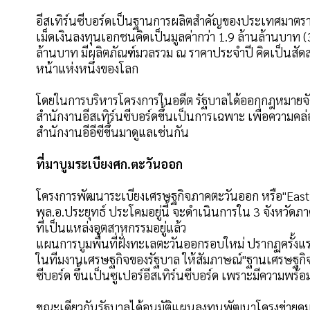
อีสเทิร์นซีบอร์ดเป็นฐานการผลิตสำคัญของประเทศมาตราบถ
เม็ดเงินลงทุนเอกชนคิดเป็นมูลค่ากว่า 1.9 ล้านล้านบาท
ล้านบาท มีผลิตภัณฑ์มวลรวม ณ ราคาประจำปี คิดเป็นสั
หน้าแห่งหนึ่งของโลก
โดยในการบริหารโครงการในอดีต รัฐบาลได้ออกกฎหมายจัด
สำนักงานอีสเทิร์นซีบอร์ดขึ้นเป็นการเฉพาะ เพื่อความคล่องต
สำนักงานอีอีซีขึ้นมาดูแลเช่นกัน
ที่มาบูมระเบียงศก.ตะวันออก
โครงการพัฒนาระเบียงเศรษฐกิจภาคตะวันออก หรือ"Easte
พล.อ.ประยุทธ์ ประโคมอยู่นี้ จะดำเนินการใน 3 จังหวัดภา
ที่เป็นแหล่งอุตสาหกรรมอยู่แล้ว
แผนการบูมพื้นที่ฝั่งทะเลตะวันออกรอบใหม่ ปรากฏครั้งแรก
ในทีมงานเศรษฐกิจของรัฐบาล ให้สัมภาษณ์"ฐานเศรษฐกิจ
ซีบอร์ด ขึ้นเป็นซูเปอร์อีสเทิร์นซีบอร์ด เพราะมีความ
ขณะเดียวกันรัฐบาลได้อนุมัติแผนลงทุนพัฒนาโครงข่ายคม