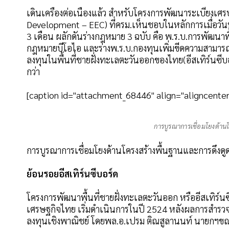
เดินเครื่องต่อเนื่องแล้ว สำหรับโครงการพัฒนาระเบียงเ
Development – EEC) ที่ครม.เห็นชอบในหลักการเมื่อวันท
3 เดือน ผลักดันร่างกฎหมาย 3 ฉบับ คือ พ.ร.บ.การพัฒนาพื้
กฎหมายบีโอไอ และร่างพ.ร.บ.กองทุนเพิ่มขีดความสามาร
ลงทุนในพื้นที่ชายฝั่งทะเลตะวันออกของไทย(อีสเทิร์นซ
กว่า
[caption id="attachment_68446" align="aligncenter
การบูรณาการเชื่อมโยงด้าน
การบูรณาการเชื่อมโยงด้านโครงสร้างพื้นฐานและการดึงดู
ย้อนรอยอีสเทิร์นซีบอร์ด
โครงการพัฒนาพื้นที่ชายฝั่งทะเลตะวันออก หรืออีสเทิร์นซ
เศรษฐกิจไทย เริ่มดำเนินการในปี 2524 หลังผลการสำรวจ
ลงทุนเชิงพาณิชย์ โดยพล.อ.เปรม ติณสูลานนท์ นายกฯขณะน