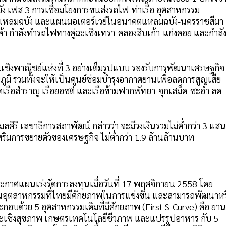
ฉบัง เฟส 3 การเชื่อมโยงการขนส่งรถไฟ-ท่าเรือ อุตสาหกรรม
ยา-แหลมฉบัง และแผนมอเตอร์เวย์ในอนาคตแหลมฉบัง-นครราชสีมา
้า กำลังทำรถไฟทางคู่ฉะเชิงเทรา-คลองสิบเก้า-แก่งคอย และกำลั
ชิงพาณิชย์แห่งที่ 3 อย่างเต็มรูปแบบ รองรับการพัฒนาเศรษฐกิจ
มิ รวมทั้งจะให้เป็นศูนย์ซ่อมบำรุงอากาศยานเพื่อลดการสูญเสีย
อดเรือสำราญ เรือยอชต์ และเรือข้ามฟากพัทยา-จุกเสม็ด-ชะอำ ลด
ลศิริ เลขาธิการสภาพัฒน์ กล่าวว่า จะมีวงเงินรวมไม่ต่ำกว่า 3 แสน
ิมการขยายตัวของเศรษฐกิจ ไม่ต่ำกว่า 1.9 ล้านล้านบาท
ระกาศแผนเร่งรัดการลงทุนเมื่อวันที่ 17 พฤศจิกายน 2558 โดย
นอุตสาหกรรมที่ไทยมีศักยภาพในการแข่งขัน และสามารถพัฒนาหร
 ประกอบด้วย 5 อุตสาหกรรมเดิมที่มีศักยภาพ (First S-Curve) คือ ยาน
ด์และเชิงสุขภาพ เกษตรเทคโนโลยีชีวภาพ และแปรรูปอาหาร กับ 5