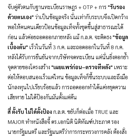
จับคู่ตัวตนกับฐานทะเบียนราษฎร + OTP + การ
"รับรอง
ด้วยตนเอง"
ว่าเป็นข้อมูลจริง นั่นเท่ากับระบบจึงเปิดกว้าง
พอให้คนคนเดียวป้อนข้อมูลเท็จทั้งชุดขึ้นสู่สาธารณะได้
ก่อน แล้วค่อยถอดออกภายหลัง แม้ ก.ล.ต. จะติดธง
"ข้อมูล
เบื้องต้น"
เร็วในวันที่ 3 ก.ค. และถอดออกในวันที่ 8 ก.ค.
หลังได้รับการยืนยันจากบริษัทจดทะเบียน แต่นั่นยิ่งตอกย้ำ
จุดตายของโครงสร้าง
"เผยแพร่ก่อน–ตรวจทีหลัง"
เพราะ
ต่อให้ตอบสนองเร็วแค่ไหน ข้อมูลเท็จก็ขึ้นระบบและถึงมือ
นักลงทุนไปเรียบร้อยแล้ว การถอดออกทำได้แค่หยุดความ
เสียหาย ไม่ได้ป้องกันมันตั้งแต่ต้น
สี่
ตั้งรับ ไม่ได้ตั้งป้อง
ก.ล.ต. ขยับก็ต่อเมื่อ TRUE และ
MAJOR ทำหนังสือจี้ ดร.เอกนิติ นิติทัณฑ์ประภาศ รอง
นายกรัฐมนตรี และรัฐมนตรีว่าการกระทรวงการคลัง ต้องสั่ง