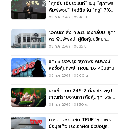
“ศุภชัย เจียรวนนท์” ระบุ “สุภาพร
พิมพ์พงษ์” โผล่ถือหุ้น “ทรู” 7%
ข่าวเพี้ยน
08 ก.ค. 2569 | 05:46 น.
'เอกนิติ' สั่ง ก.ล.ต. เร่งคลี่ปม 'สุภา
พร พิมพ์พงษ์' ผู้ถือหุ้นปริศนา
TRUE
08 ก.ค. 2569 | 06:35 น.
แกะ 3 ข้อพิรุธ 'สุภาพร พิมพงษ์'
ส่อซื้อหุ้นทิพย์ TRUE 1.6 หมื่นล้าน
08 ก.ค. 2569 | 08:00 น.
เจาะลึกแบบ 246-2 คืออะไร สรุป
เกณฑ์รายงานการถือหุ้นทุก 5% ที่
นักลงทุนควรรู้
08 ก.ค. 2569 | 08:50 น.
ก.ล.ต.แจงปมหุ้น TRUE ‘สุภาพร’
ข้อมูลเท็จ เร่งเอาผิดแจ้งข้อมูล