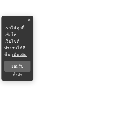
×
เราใช้คุกกี้
เพื่อให้
เว็บไซต์
ทำงานได้ดี
ขึ้น
เพิ่มเติม
ยอมรับ
ตั้งค่า