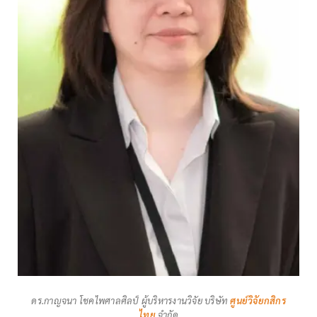
ดร.กาญจนา โชคไพศาลศิลป์ ผู้บริหารงานวิจัย บริษัท
ศูนย์วิจัยกสิกร
ไทย
จำกัด