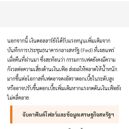
นอกจากนี้ เงินดอลลาร์ยังได้รับแรงหนุนเพิ่มเติมจาก
บันทึกการประชุมธนาคารกลางสหรัฐ (Fed) ที่เผยแพร่
เมื่อคืนที่ผ่านมา ซึ่งสะท้อนว่า กรรมการเฟดยังคงมีความ
กังวลต่อความเสี่ยงด้านเงินเฟ้อ ส่งผลให้ตลาดให้น้ำหนัก
มากขึ้นต่อโอกาสที่เฟดอาจคงอัตราดอกเบี้ยในระดับสูง
หรืออาจปรับขึ้นดอกเบี้ยเพิ่มเติมหากแรงกดดันเงินเฟ้อยัง
ไม่คลี่คลาย
จับตาฟันด์โฟลว์และข้อมูลเศรษฐกิจสหรัฐฯ