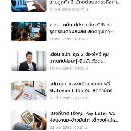
ฐานลูกค้า 3 ยักษ์ต่อยอดธุรกิจการ
เงิน
21 พ.ค. 2569 | 02:40 น.
ก.ล.ต. ผนึก ปปง.-ธปท.-CIB ล่า
ธุรกรรมต้องสงสัย สกัดทุนเทา–
คอลเซ็นเตอร์
25 พ.ค. 2569 | 12:00 น.
เตือน ธปท. อุด 2 ช่องโหว่ คุม
เกณฑ์ปล่อยกู้-ยืนยันตัวตน
‘Virtual Bank’
30 พ.ค. 2569 | 08:55 น.
ธปท.คุมค่าธรรมเนียมแบงก์ ฟรี
Statement-โอนเงิน ลดค่าบัตร
ATM เริ่ม ก.ค.69
02 มิ.ย. 2569 | 07:36 น.
แบงก์ชาติ เร่งคุม Pay Later พบ
ผ่อนชานม-ข้าวมันไก่ เด็กจบใหม่หนี้
เสียพุ่ง
02 มิ.ย. 2569 | 10:21 น.