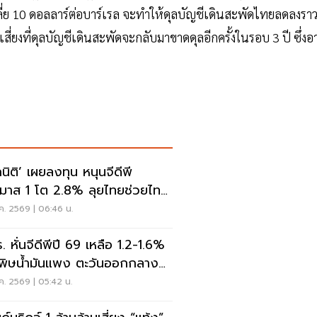
เฉลี่ย 10 ดอลลาร์ต่อบาร์เรล จะทำให้ดุลบัญชีเดินสะพัดไทยลดลงรา
่ยงที่ดุลบัญชีเดินสะพัดจะกลับมาขาดดุลอีกครั้งในรอบ 3 ปี ซึ่งอ
กนิติ’ เผยลงทุน หนุนจีดีพี
มาส 1 โต 2.8% ลุยไทยช่วยไทย
สพยุงกำลังซื้อ
ค. 2569 | 06:46 น.
. หั่นจีดีพีปี 69 เหลือ 1.2-1.6%
นพิษน้ำมันแพง ตะวันออกกลาง
ไม่จบ
ค. 2569 | 05:42 น.