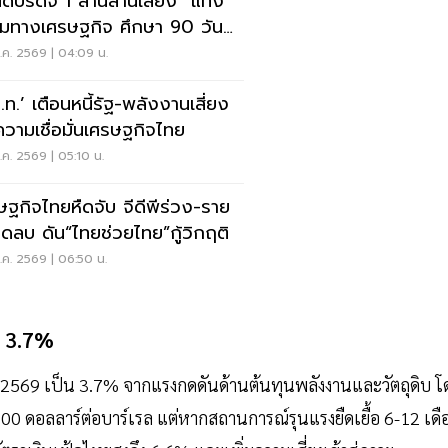
์บริดจ์ 1 ล้านล้านเสี่ยง “แท้ง”
คุ้มทางเศรษฐกิจ ศึกษา 90 วันชี้
า
.ค. 2569 | 04:09 น.
.ท.’ เตือนหนี้รัฐ-พลังงานเสี่ยง
วามเชื่อมั่นเศรษฐกิจไทย
ค. 2569 | 05:10 น.
ษฐกิจไทยหืดจับ จีดีพีร่วง-ราย
ติดลบ ดัน“ไทยช่วยไทย”กู้วิกฤติ
ค. 2569 | 06:50 น.
ะ 3.7%
ปี 2569 เป็น 3.7% จากแรงกดดันด้านต้นทุนพลังงานและวัตถุดิบ โ
ี่ 100 ดอลลาร์ต่อบาร์เรล แต่หากสถานการณ์รุนแรงยืดเยื้อ 6-12 เด