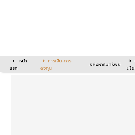
หน้า
การเงิน-การ
อสังหาริมทรัพย์
แรก
ลงทุน
นโย