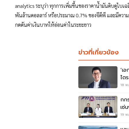
analytics ระบุว่า ทุกการเพิ่มขึ้นของราคาน้ำมันดิบดูไบ
พันล้านดอลลาร์ หรือประมาณ 0.7% ของจีดีพี และมีความเสี
กดดันค่าเงินบาทให้อ่อนค่าในระยะยาว
ข่าวที่เกี่ยวข้อง
‘เอ
ไตร
พลั
18 พ.
กกร
เซ่
ยัง
19 พ.