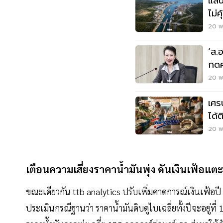
แลนด
ไม่
ชะต
20 พ
‘ส.อ
กดค
20 พ.
เศร
ได้
20 พ.
เตือนความเสี่ยงราคาน้ำมันพุ่ง ดันเงินเฟ้อแต
ขณะเดียวกัน ttb analytics ปรับเพิ่มคาดการณ์เงินเฟ้อ
ประเมินกรณีฐานว่า ราคาน้ำมันดิบดูไบเฉลี่ยทั้งปีจะอยู่ท