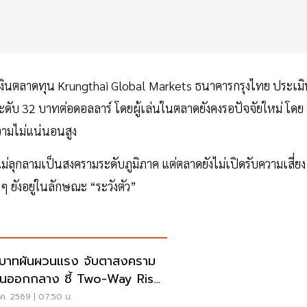
ดเงินตลาดทุน Krungthai Global Markets ธนาคารกรุงไทย ประเม
ะดับ 32 บาทต่อดอลลาร์ โดยผู้เล่นในตลาดยังคงรอปัจจัยใหม่ โดย
ามไม่แน่นอนสูง
ม่ลุกลามเป็นสงครามระดับภูมิภาค แต่ตลาดยังไม่เปิดรับความเสี่ยง
 ๆ ยังอยู่ในลักษณะ “ระวังตัว”
นบาทผันผวนแรง จับตาสงคราม
ันออกกลาง ชี้ Two-Way Risk
่ยงทะลุ 34 บาท
.ค. 2569 | 07:50 น.