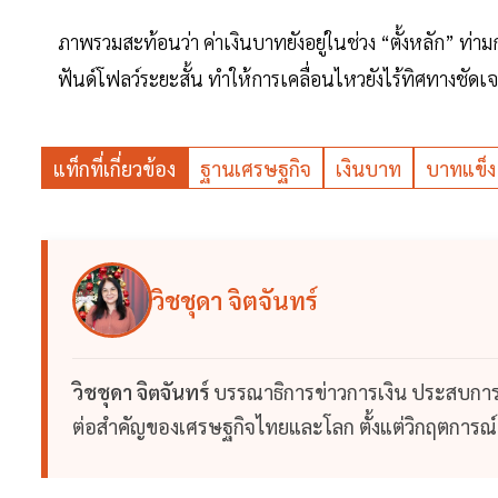
ภาพรวมสะท้อนว่า ค่าเงินบาทยังอยู่ในช่วง “ตั้งหลัก” ท่าม
ฟันด์โฟลว์ระยะสั้น ทำให้การเคลื่อนไหวยังไร้ทิศทางชัดเ
แท็กที่เกี่ยวข้อง
ฐานเศรษฐกิจ
เงินบาท
บาทแข็ง
วิชชุดา จิตจันทร์
วิชชุดา จิตจันทร์
บรรณาธิการข่าวการเงิน ประสบการ
ต่อสำคัญของเศรษฐกิจไทยและโลก ตั้งแต่วิกฤตการณ์ครั้