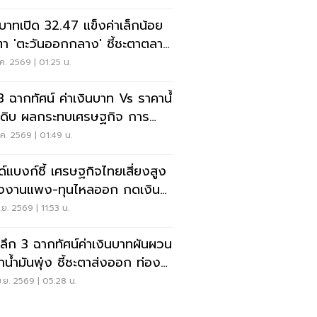
นบาทเปิด 32.47 แข็งค่าเล็กน้อย
ตา 'ตะวันออกกลาง' ชี้ชะตาตลาด
นโลก
.ค. 2569 | 01:25 น.
 3 ฉากทัศน์ ค่าเงินบาท Vs ราคานํ้
นดิบ ผลกระทบเศรษฐกิจ การ
งเที่ยวไทย
.ค. 2569 | 01:49 น.
ลด์แบงก์ชี้ เศรษฐกิจไทยเสี่ยงสูง
งงานแพง-ทุนไหลออก กดเงิน
อ่อน
.ย. 2569 | 11:53 น.
ะลึก 3 ฉากทัศน์ค่าเงินบาทผันผวน
าน้ำมันพุ่ง ชี้ชะตาส่งออก ท่อง
ยวไทย
.ย. 2569 | 05:28 น.