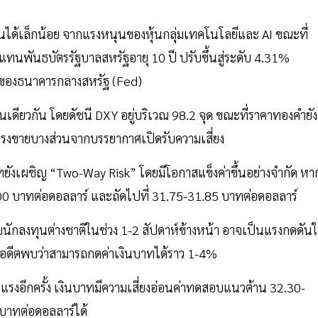
นได้เล็กน้อย จากแรงหนุนของหุ้นกลุ่มเทคโนโลยีและ AI ขณะที่
นพันธบัตรรัฐบาลสหรัฐอายุ 10 ปี ปรับขึ้นสู่ระดับ 4.31%
้ยของธนาคารกลางสหรัฐ (Fed)
เดียวกัน โดยดัชนี DXY อยู่บริเวณ 98.2 จุด ขณะที่ราคาทองคำยัง
แรงขายบางส่วนจากบรรยากาศเปิดรับความเสี่ยง
ทยังเผชิญ “Two-Way Risk” โดยมีโอกาสแข็งค่าขึ้นอย่างจำกัด หา
.00 บาทต่อดอลลาร์ และถัดไปที่ 31.75-31.85 บาทต่อดอลลาร์
บนักลงทุนต่างชาติในช่วง 1-2 สัปดาห์ข้างหน้า อาจเป็นแรงกดดันใ
ในอดีตพบว่าสามารถกดค่าเงินบาทได้ราว 1-4%
งอีกครั้ง เงินบาทมีความเสี่ยงอ่อนค่าทดสอบแนวต้าน 32.30-
บาทต่อดอลลาร์ได้