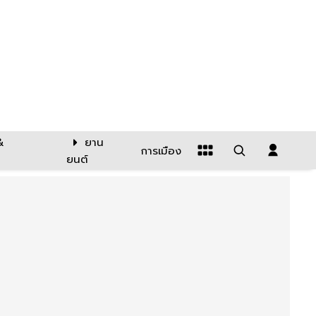
&
ยาน
การเมือง
ยนต์